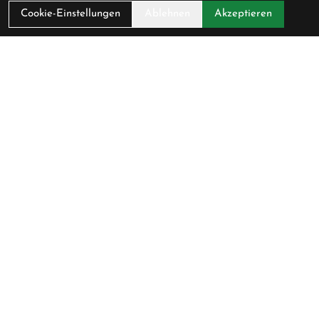
Über Uns
Cookie-Einstellungen
Ablehnen
Akzeptieren
Ladengeschäft
Anfahrt
AGB
Datenschutz
Impressum
Service
Fahrradversicherung
Werkstatt
Downloadcenter
Batterieentsorgung
Gutscheine
Verfügbarkeit