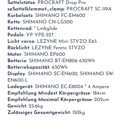
Sattelstütze
: PROCRAFT Drop Pro
seSattelklemmet_clamp
: PROCRAFT SC-119A
Kurbelsatz
: SHIMANO FC-EM600
Kette
: SHIMANO CN-LG500
Kettenrad
: * Linkglide
Pedale
: VP VPE-527
Licht vorne
: LEZYNE Mini STVZO E65
Rücklicht
: LEZYNE Femto STVZO
Motor
: SHIMANO EP600
Batterie
: SHIMANO BT-EN806 630Wh
Batteriekapazität
: 630Wh
Display
: SHIMANO SC-EN600, SHIMANO SW-
EN600-L
Ladegerät
: SHIMANO EC-E8004 * 4 Ampere
Empfehlung Mindest Körpergrösse
: 184cm
Empfehlung Maximal Körpergrösse
: 202cm
Gewicht
: 25.6kg
Zulässiges Gesamtgewicht
: 150kg