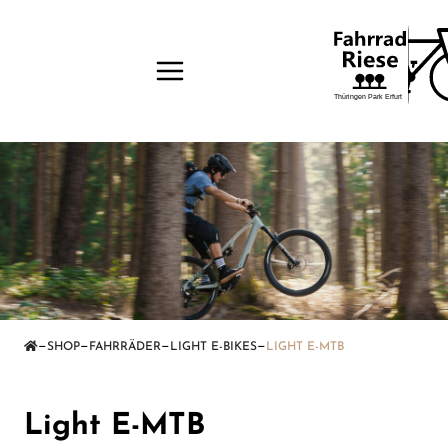
—
—
—
—
SHOP
FAHRRÄDER
LIGHT E-BIKES
LIGHT E-MTB
Light E-MTB