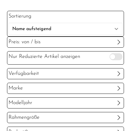
Sortierung
Preis: von / bis
Nur Reduzierte Artikel anzeigen
bis
€
Verfügbarkeit
Marke
Conway
CUBE
Modelljahr
2026
2025
Rahmengröße
S
M
L
XL