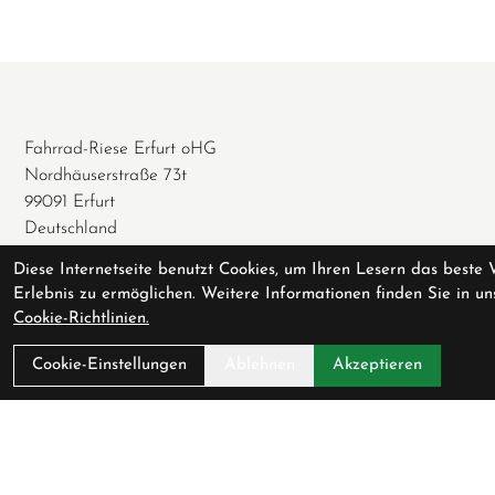
Fahrrad-Riese Erfurt oHG
Nordhäuserstraße 73t
99091 Erfurt
Deutschland
0361 / 74 62 077
Diese Internetseite benutzt Cookies, um Ihren Lesern das beste 
Erlebnis zu ermöglichen. Weitere Informationen finden Sie in un
0361 / 65 73 192
Cookie-Richtlinien.
info@fahrrad-riese.de
Cookie-Einstellungen
Ablehnen
Akzeptieren
Öffnungszeiten
Geschlossen