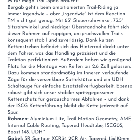
es für mega Trail-Spaß braucht!
Bergab geht's beim ambitionierten Trail-Riding ja
immer irgendwie – aber „irgendwie" ist dem Reaction
TM nicht gut genug. Mit 65° Steuerrohrwinkel, 73.5°
Sitzrohrwinkel und niedriger Überstandhöhe fährt sich
dieser Rahmen auf ruppigen, anspruchsvollen Trails
konsequent stabil und zuverlässig. Dank kurzen
Kettenstreben befindet sich das Hinterrad direkt unter
dem Fahrer, was das Handling präzisiert und die
Traktion perfektioniert. Außerdem haben wir genügend
Platz für die Montage von Reifen bis 2.6 Zoll gelassen.
Dazu kommen standardmäßig im Inneren verlaufende
Züge für die versenkbare Sattelstütze und ein UDH
Schaltauge für einfache Ersatzteilverfügbarkeit. Ebenso
robust gibt sich unser stabiler spritzgegossener
Kettenschutz für geräuscharmes Abfahren – und dank
der ISCG Kettenführung bleibt die Kette jederzeit auf
Spur.
Rahmen:
Aluminium Lite, Trail Motion Geometry, AMF,
Internal Cable Routing, Tapered Headtube, ISCG05,
Boost 148, UDH™
Gabel:
SR Suntour XCR34 2CR Air, Tapered, 15x110mm,