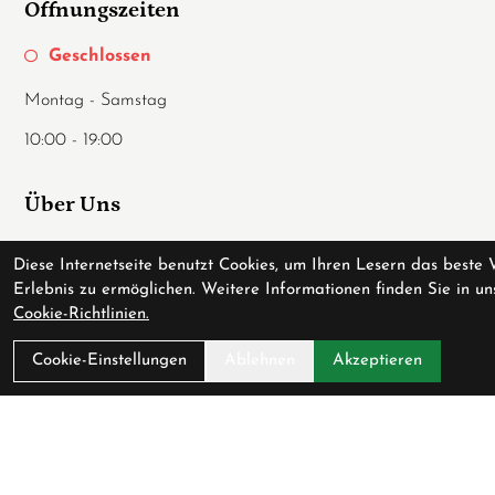
Öffnungszeiten
Geschlossen
Montag - Samstag
10:00 - 19:00
Über Uns
Ladengeschäft
Diese Internetseite benutzt Cookies, um Ihren Lesern das beste 
Anfahrt
Erlebnis zu ermöglichen. Weitere Informationen finden Sie in un
Cookie-Richtlinien.
AGB
Datenschutz
Cookie-Einstellungen
Ablehnen
Akzeptieren
Impressum
Service