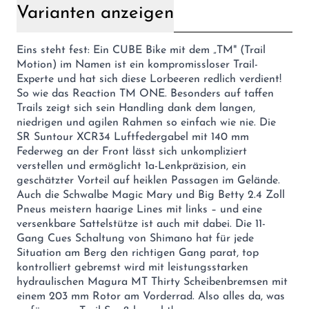
Varianten anzeigen
Eins steht fest: Ein CUBE Bike mit dem „TM" (Trail
Motion) im Namen ist ein kompromissloser Trail-
Experte und hat sich diese Lorbeeren redlich verdient!
So wie das Reaction TM ONE. Besonders auf taffen
Trails zeigt sich sein Handling dank dem langen,
niedrigen und agilen Rahmen so einfach wie nie. Die
SR Suntour XCR34 Luftfedergabel mit 140 mm
Federweg an der Front lässt sich unkompliziert
verstellen und ermöglicht 1a-Lenkpräzision, ein
geschätzter Vorteil auf heiklen Passagen im Gelände.
Auch die Schwalbe Magic Mary und Big Betty 2.4 Zoll
Pneus meistern haarige Lines mit links – und eine
versenkbare Sattelstütze ist auch mit dabei. Die 11-
Gang Cues Schaltung von Shimano hat für jede
Situation am Berg den richtigen Gang parat, top
kontrolliert gebremst wird mit leistungsstarken
hydraulischen Magura MT Thirty Scheibenbremsen mit
einem 203 mm Rotor am Vorderrad. Also alles da, was