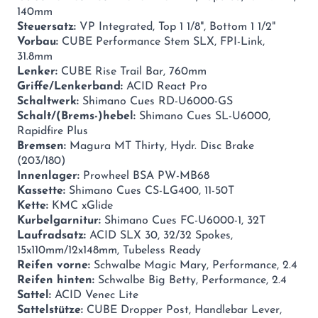
140mm
Steuersatz:
VP Integrated, Top 1 1/8", Bottom 1 1/2"
Vorbau:
CUBE Performance Stem SLX, FPI-Link,
31.8mm
Lenker:
CUBE Rise Trail Bar, 760mm
Griffe/Lenkerband:
ACID React Pro
Schaltwerk:
Shimano Cues RD-U6000-GS
Schalt/(Brems-)hebel:
Shimano Cues SL-U6000,
Rapidfire Plus
Bremsen:
Magura MT Thirty, Hydr. Disc Brake
(203/180)
Innenlager:
Prowheel BSA PW-MB68
Kassette:
Shimano Cues CS-LG400, 11-50T
Kette:
KMC xGlide
Kurbelgarnitur:
Shimano Cues FC-U6000-1, 32T
Laufradsatz:
ACID SLX 30, 32/32 Spokes,
15x110mm/12x148mm, Tubeless Ready
Reifen vorne:
Schwalbe Magic Mary, Performance, 2.4
Reifen hinten:
Schwalbe Big Betty, Performance, 2.4
Sattel:
ACID Venec Lite
Sattelstütze:
CUBE Dropper Post, Handlebar Lever,