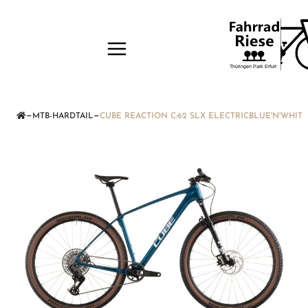
—
—
MTB-HARDTAIL
CUBE REACTION C:62 SLX ELECTRICBLUE'N'WHITE