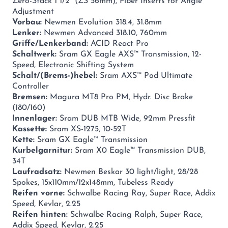
Zero-Stack 1 1/2" (ZS 56mm), Fiber Inserts for Angle
Adjustment
Vorbau:
Newmen Evolution 318.4, 31.8mm
Lenker:
Newmen Advanced 318.10, 760mm
Griffe/Lenkerband:
ACID React Pro
Schaltwerk:
Sram GX Eagle AXS™ Transmission, 12-
Speed, Electronic Shifting System
Schalt/(Brems-)hebel:
Sram AXS™ Pod Ultimate
Controller
Bremsen:
Magura MT8 Pro PM, Hydr. Disc Brake
(180/160)
Innenlager:
Sram DUB MTB Wide, 92mm Pressfit
Kassette:
Sram XS-1275, 10-52T
Kette:
Sram GX Eagle™ Transmission
Kurbelgarnitur:
Sram X0 Eagle™ Transmission DUB,
34T
Laufradsatz:
Newmen Beskar 30 light/light, 28/28
Spokes, 15x110mm/12x148mm, Tubeless Ready
Reifen vorne:
Schwalbe Racing Ray, Super Race, Addix
Speed, Kevlar, 2.25
Reifen hinten:
Schwalbe Racing Ralph, Super Race,
Addix Speed, Kevlar, 2.25