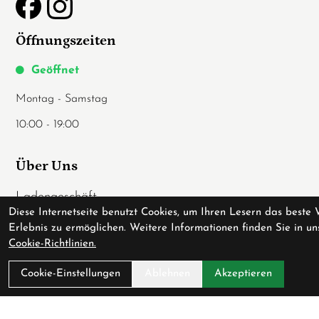
Öffnungszeiten
Geöffnet
Montag - Samstag
10:00 - 19:00
Über Uns
Ladengeschäft
Diese Internetseite benutzt Cookies, um Ihren Lesern das beste 
Anfahrt
Erlebnis zu ermöglichen. Weitere Informationen finden Sie in un
AGB
Cookie-Richtlinien.
Datenschutz
Cookie-Einstellungen
Ablehnen
Akzeptieren
Impressum