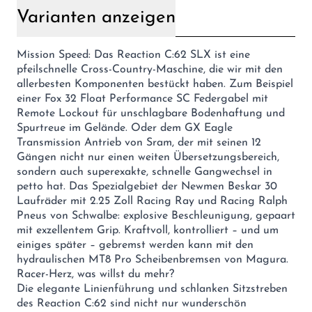
Varianten anzeigen
Mission Speed: Das Reaction C:62 SLX ist eine
pfeilschnelle Cross-Country-Maschine, die wir mit den
allerbesten Komponenten bestückt haben. Zum Beispiel
einer Fox 32 Float Performance SC Federgabel mit
Remote Lockout für unschlagbare Bodenhaftung und
Spurtreue im Gelände. Oder dem GX Eagle
Transmission Antrieb von Sram, der mit seinen 12
Gängen nicht nur einen weiten Übersetzungsbereich,
sondern auch superexakte, schnelle Gangwechsel in
petto hat. Das Spezialgebiet der Newmen Beskar 30
Laufräder mit 2.25 Zoll Racing Ray und Racing Ralph
Pneus von Schwalbe: explosive Beschleunigung, gepaart
mit exzellentem Grip. Kraftvoll, kontrolliert – und um
einiges später – gebremst werden kann mit den
hydraulischen MT8 Pro Scheibenbremsen von Magura.
Racer-Herz, was willst du mehr?
Die elegante Linienführung und schlanken Sitzstreben
des Reaction C:62 sind nicht nur wunderschön