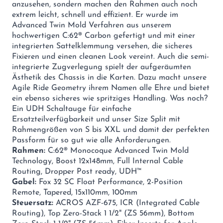
anzusehen, sondern machen den Rahmen auch noch
extrem leicht, schnell und effizient. Er wurde im
Advanced Twin Mold Verfahren aus unserem
hochwertigen C:62® Carbon gefertigt und mit einer
integrierten Sattelklemmung versehen, die sicheres
Fixieren und einen cleanen Look vereint. Auch die semi-
integrierte Zugverlegung spielt der aufgeräumten
Ästhetik des Chassis in die Karten. Dazu macht unsere
Agile Ride Geometry ihrem Namen alle Ehre und bietet
ein ebenso sicheres wie spritziges Handling. Was noch?
Ein UDH Schaltauge für einfache
Ersatzteilverfügbarkeit und unser Size Split mit
Rahmengrößen von S bis XXL und damit der perfekten
Passform für so gut wie alle Anforderungen.
Rahmen:
C:62® Monocoque Advanced Twin Mold
Technology, Boost 12x148mm, Full Internal Cable
Routing, Dropper Post ready, UDH™
Gabel:
Fox 32 SC Float Performance, 2-Position
Remote, Tapered, 15x110mm, 100mm
Steuersatz:
ACROS AZF-675, ICR (Integrated Cable
Routing), Top Zero-Stack 1 1/2" (ZS 56mm), Bottom