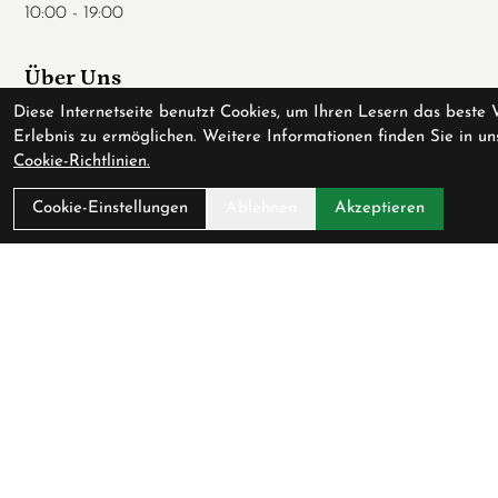
10:00 - 19:00
Über Uns
Diese Internetseite benutzt Cookies, um Ihren Lesern das beste 
Ladengeschäft
Erlebnis zu ermöglichen. Weitere Informationen finden Sie in un
Anfahrt
Cookie-Richtlinien.
AGB
Cookie-Einstellungen
Ablehnen
Akzeptieren
Datenschutz
Impressum
Service
Fahrradversicherung
Werkstatt
Downloadcenter
Batterieentsorgung