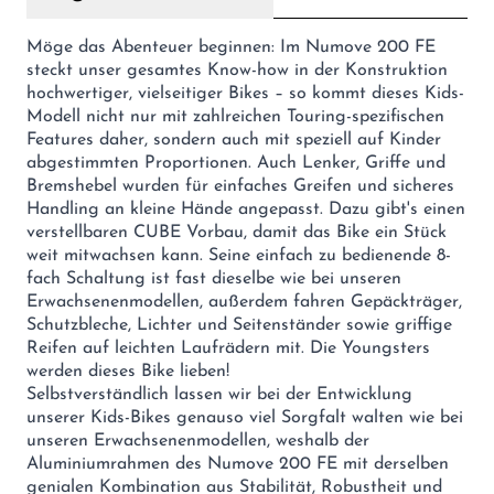
Möge das Abenteuer beginnen: Im Numove 200 FE
steckt unser gesamtes Know-how in der Konstruktion
hochwertiger, vielseitiger Bikes – so kommt dieses Kids-
Modell nicht nur mit zahlreichen Touring-spezifischen
Features daher, sondern auch mit speziell auf Kinder
abgestimmten Proportionen. Auch Lenker, Griffe und
Bremshebel wurden für einfaches Greifen und sicheres
Handling an kleine Hände angepasst. Dazu gibt's einen
verstellbaren CUBE Vorbau, damit das Bike ein Stück
weit mitwachsen kann. Seine einfach zu bedienende 8-
fach Schaltung ist fast dieselbe wie bei unseren
Erwachsenenmodellen, außerdem fahren Gepäckträger,
Schutzbleche, Lichter und Seitenständer sowie griffige
Reifen auf leichten Laufrädern mit. Die Youngsters
werden dieses Bike lieben!
Selbstverständlich lassen wir bei der Entwicklung
unserer Kids-Bikes genauso viel Sorgfalt walten wie bei
unseren Erwachsenenmodellen, weshalb der
Aluminiumrahmen des Numove 200 FE mit derselben
genialen Kombination aus Stabilität, Robustheit und