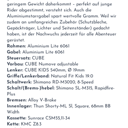
geringem Gewicht daherkommt – perfekt auf junge
Rider abgestimmt, versteht sich. Auch die
Aluminiumstarrgabel spart wertvolle Gramm. Weil wir
zudem an umfangreiches Zubehör (Schutzbleche,
Gepäckträger, Lichter und Seitenständer) gedacht
haben, ist der Nachwuchs jederzeit für alle Abenteuer
gerüstet.
Rahmen:
Aluminium Lite 6061
Gabel:
Aluminium Lite 6061
Steuersatz:
CUBE
Vorbau:
CUBE Numove adjustable
Lenker:
CUBE KIDS 540mm, Ø 19mm
Griffe/Lenkerband:
Natural Fit Kids 19.0
Schaltwerk:
Shimano RD-M3020, 8-Speed
Schalt/(Brems-)hebel:
Shimano SL-M315, Rapidfire-
Plus
Bremsen:
Alloy V-Brake
Innenlager:
Thun Shorty-ML Sl, Square, 68mm BB
Width
Kassette:
Sunrace CSM55,11-34
Kette:
KMC Z8.3