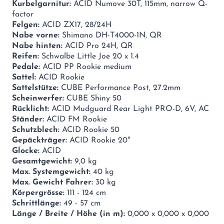
Kurbelgarnitur:
ACID Numove 30T, 115mm, narrow Q-
factor
Felgen:
ACID ZX17, 28/24H
Nabe vorne:
Shimano DH-T4000-1N, QR
Nabe hinten:
ACID Pro 24H, QR
Reifen:
Schwalbe Little Joe 20 x 1.4
Pedale:
ACID PP Rookie medium
Sattel:
ACID Rookie
Sattelstütze:
CUBE Performance Post, 27.2mm
Scheinwerfer:
CUBE Shiny 50
Rücklicht:
ACID Mudguard Rear Light PRO-D, 6V, AC
Ständer:
ACID FM Rookie
Schutzblech:
ACID Rookie 50
Gepäckträger:
ACID Rookie 20"
Glocke:
ACID
Gesamtgewicht:
9,0 kg
Max. Systemgewicht:
40 kg
Max. Gewicht Fahrer:
30 kg
Körpergrösse:
111 - 124 cm
Schrittlänge:
49 - 57 cm
Länge / Breite / Höhe (in m):
0,000 x 0,000 x 0,000