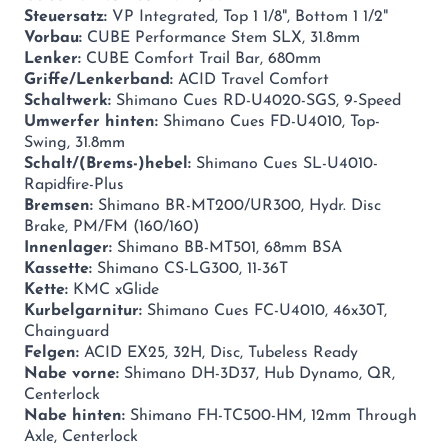
Steuersatz:
VP Integrated, Top 1 1/8", Bottom 1 1/2"
Vorbau:
CUBE Performance Stem SLX, 31.8mm
Lenker:
CUBE Comfort Trail Bar, 680mm
Griffe/Lenkerband:
ACID Travel Comfort
Schaltwerk:
Shimano Cues RD-U4020-SGS, 9-Speed
Umwerfer hinten:
Shimano Cues FD-U4010, Top-
Swing, 31.8mm
Schalt/(Brems-)hebel:
Shimano Cues SL-U4010-
Rapidfire-Plus
Bremsen:
Shimano BR-MT200/UR300, Hydr. Disc
Brake, PM/FM (160/160)
Innenlager:
Shimano BB-MT501, 68mm BSA
Kassette:
Shimano CS-LG300, 11-36T
Kette:
KMC xGlide
Kurbelgarnitur:
Shimano Cues FC-U4010, 46x30T,
Chainguard
Felgen:
ACID EX25, 32H, Disc, Tubeless Ready
Nabe vorne:
Shimano DH-3D37, Hub Dynamo, QR,
Centerlock
Nabe hinten:
Shimano FH-TC500-HM, 12mm Through
Axle, Centerlock