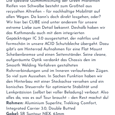
Die spezielle Gummimischung der Green Marathon
Reifen von Schwalbe besteht zum Großteil aus
recycelten Altreifen – für nachhaltige Mobilität auf
allen Wegen. Da kann's doch direkt losgehen, oder?
Wir hier bei CUBE sind unter anderem für unsere
extreme Liebe zum Detail bekannt. Deshalb haben wir
das Kathmandu auch mit dem integrierten
Gepäckträger IC 3.0 ausgestattet, der nahtlos und
formschön in unsere ACID Schutzbleche übergeht. Dazu
gibt's am Hinterrad Aufnahmen für eine Flat Mount
Scheibenbremse und einen Seitenständer. Seine cleane,
aufgeräumte Optik verdankt das Chassis den im
Smooth Welding Verfahren gestalteten
Rohrverbindungen und im Inneren verlaufenden Zügen.
So viel zum Aussehen. In Sachen Funktion haben wir
den Hinterbau mit einer Steckachse versehen und ein
konisches Steuerrohr für optimierte Stabilität und
Lenkpräzision (selbst bei voller Beladung) verbaut. Also
alles da, was es auf Tour braucht – den Rest machst du!
Rahmen:
Aluminium Superlite, Trekking Comfort,
Integrated Carrier 3.0, Double Butted
Gabel:
SR Suntour NEX, 63mm