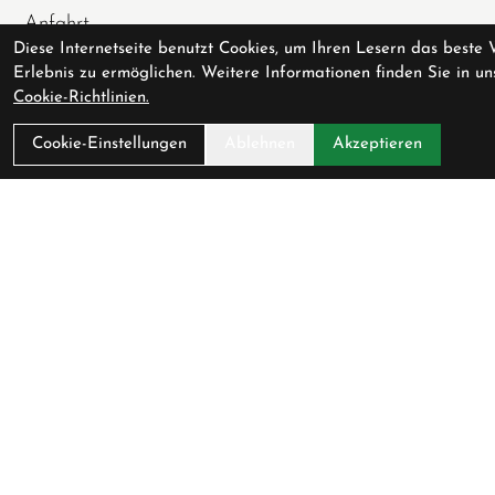
Anfahrt
Diese Internetseite benutzt Cookies, um Ihren Lesern das beste 
AGB
Erlebnis zu ermöglichen. Weitere Informationen finden Sie in un
Datenschutz
Cookie-Richtlinien.
Impressum
Cookie-Einstellungen
Ablehnen
Akzeptieren
Service
Fahrradversicherung
Werkstatt
Downloadcenter
Batterieentsorgung
Gutscheine
Verfügbarkeit
Partner