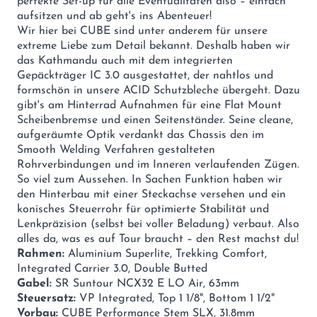
perfekte Set-up für alle Eventualitäten also – einfach
aufsitzen und ab geht's ins Abenteuer!
Wir hier bei CUBE sind unter anderem für unsere
extreme Liebe zum Detail bekannt. Deshalb haben wir
das Kathmandu auch mit dem integrierten
Gepäckträger IC 3.0 ausgestattet, der nahtlos und
formschön in unsere ACID Schutzbleche übergeht. Dazu
gibt's am Hinterrad Aufnahmen für eine Flat Mount
Scheibenbremse und einen Seitenständer. Seine cleane,
aufgeräumte Optik verdankt das Chassis den im
Smooth Welding Verfahren gestalteten
Rohrverbindungen und im Inneren verlaufenden Zügen.
So viel zum Aussehen. In Sachen Funktion haben wir
den Hinterbau mit einer Steckachse versehen und ein
konisches Steuerrohr für optimierte Stabilität und
Lenkpräzision (selbst bei voller Beladung) verbaut. Also
alles da, was es auf Tour braucht – den Rest machst du!
Rahmen:
Aluminium Superlite, Trekking Comfort,
Integrated Carrier 3.0, Double Butted
Gabel:
SR Suntour NCX32 E LO Air, 63mm
Steuersatz:
VP Integrated, Top 1 1/8", Bottom 1 1/2"
Vorbau:
CUBE Performance Stem SLX, 31.8mm