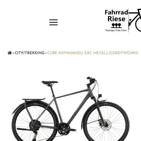
—
—
CITY/TREKKING
CUBE KATHMANDU EXC METALLICGREY'N'CHROME