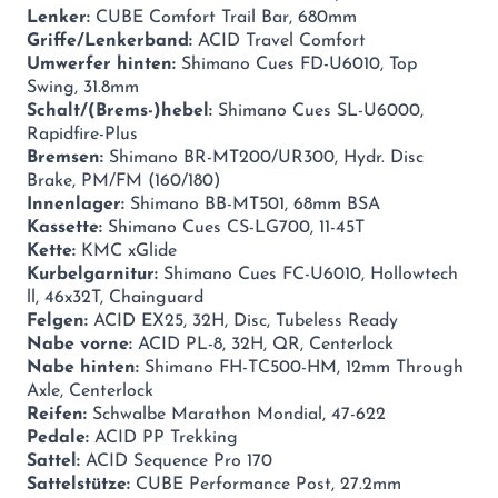
Lenker:
CUBE Comfort Trail Bar, 680mm
Griffe/Lenkerband:
ACID Travel Comfort
Umwerfer hinten:
Shimano Cues FD-U6010, Top
Swing, 31.8mm
Schalt/(Brems-)hebel:
Shimano Cues SL-U6000,
Rapidfire-Plus
Bremsen:
Shimano BR-MT200/UR300, Hydr. Disc
Brake, PM/FM (160/180)
Innenlager:
Shimano BB-MT501, 68mm BSA
Kassette:
Shimano Cues CS-LG700, 11-45T
Kette:
KMC xGlide
Kurbelgarnitur:
Shimano Cues FC-U6010, Hollowtech
ll, 46x32T, Chainguard
Felgen:
ACID EX25, 32H, Disc, Tubeless Ready
Nabe vorne:
ACID PL-8, 32H, QR, Centerlock
Nabe hinten:
Shimano FH-TC500-HM, 12mm Through
Axle, Centerlock
Reifen:
Schwalbe Marathon Mondial, 47-622
Pedale:
ACID PP Trekking
Sattel:
ACID Sequence Pro 170
Sattelstütze:
CUBE Performance Post, 27.2mm