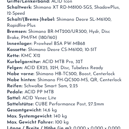
Griffe/Lenkerband:
ACID Icon
Schaltwerk:
Shimano XT RD-M8100-SGS, ShadowPlus,
12-Speed
Schalt/(Brems-)hebel:
Shimano Deore SL-M6100,
Rapidfire-Plus
Bremsen:
Shimano BR-MT200/UR300, Hydr, Disc
Brake, PM/FM (180/160)
Innenlager:
Prowheel BSA PW-MB68
Kassette:
Shimano Deore CS-M6100, 10-51T
Kette:
KMC X12
Kurbelgarnitur:
ACID MTB Pro, 32T
Felgen:
ACID EX25, 32H, Disc, Tubeless Ready
Nabe vorne:
Shimano HB-TC500, Boost, Centerlock
Nabe hinten:
Shimano FH-QC500-MS, QR, Centerlock
Reifen:
Schwalbe Smart Sam, 2.25
Pedale:
ACID PP MTB
Sattel:
ACID Venec Lite
Sattelstütze:
CUBE Performance Post, 27.2mm
Gesamtgewicht:
14,6 kg
Max. Systemgewicht:
140 kg
Max. Gewicht Fahrer:
100 kg
Länge / Breite / Höhe (in m):
0,000 x 0,000 x 0,000