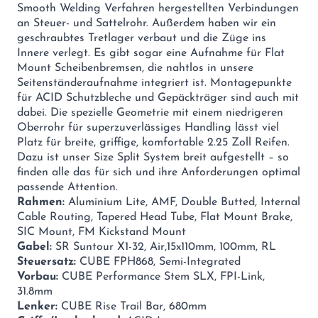
Smooth Welding Verfahren hergestellten Verbindungen
an Steuer- und Sattelrohr. Außerdem haben wir ein
geschraubtes Tretlager verbaut und die Züge ins
Innere verlegt. Es gibt sogar eine Aufnahme für Flat
Mount Scheibenbremsen, die nahtlos in unsere
Seitenständeraufnahme integriert ist. Montagepunkte
für ACID Schutzbleche und Gepäckträger sind auch mit
dabei. Die spezielle Geometrie mit einem niedrigeren
Oberrohr für superzuverlässiges Handling lässt viel
Platz für breite, griffige, komfortable 2.25 Zoll Reifen.
Dazu ist unser Size Split System breit aufgestellt – so
finden alle das für sich und ihre Anforderungen optimal
passende Attention.
Rahmen:
Aluminium Lite, AMF, Double Butted, Internal
Cable Routing, Tapered Head Tube, Flat Mount Brake,
SIC Mount, FM Kickstand Mount
Gabel:
SR Suntour X1-32, Air,15x110mm, 100mm, RL
Steuersatz:
CUBE FPH868, Semi-Integrated
Vorbau:
CUBE Performance Stem SLX, FPI-Link,
31.8mm
Lenker:
CUBE Rise Trail Bar, 680mm