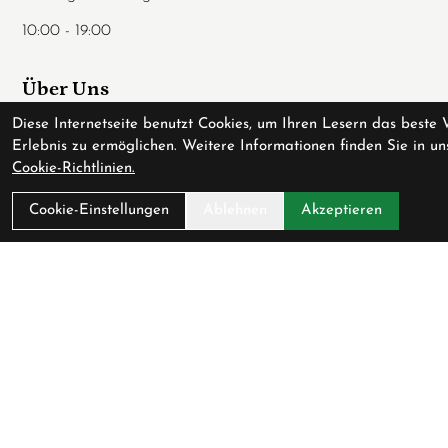
10:00 - 19:00
Über Uns
Diese Internetseite benutzt Cookies, um Ihren Lesern das beste 
Ladengeschäft
Erlebnis zu ermöglichen. Weitere Informationen finden Sie in un
Anfahrt
Cookie-Richtlinien.
AGB
Cookie-Einstellungen
Ablehnen
Akzeptieren
Datenschutz
Impressum
Service
Fahrradversicherung
Werkstatt
Downloadcenter