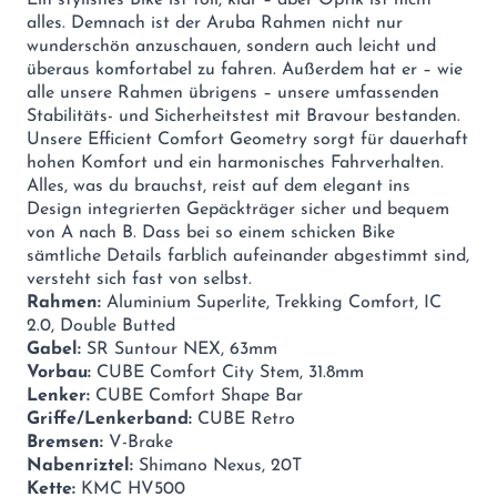
Ein stylishes Bike ist toll, klar – aber Optik ist nicht
alles. Demnach ist der Aruba Rahmen nicht nur
wunderschön anzuschauen, sondern auch leicht und
überaus komfortabel zu fahren. Außerdem hat er – wie
alle unsere Rahmen übrigens – unsere umfassenden
Stabilitäts- und Sicherheitstest mit Bravour bestanden.
Unsere Efficient Comfort Geometry sorgt für dauerhaft
hohen Komfort und ein harmonisches Fahrverhalten.
Alles, was du brauchst, reist auf dem elegant ins
Design integrierten Gepäckträger sicher und bequem
von A nach B. Dass bei so einem schicken Bike
sämtliche Details farblich aufeinander abgestimmt sind,
versteht sich fast von selbst.
Rahmen:
Aluminium Superlite, Trekking Comfort, IC
2.0, Double Butted
Gabel:
SR Suntour NEX, 63mm
Vorbau:
CUBE Comfort City Stem, 31.8mm
Lenker:
CUBE Comfort Shape Bar
Griffe/Lenkerband:
CUBE Retro
Bremsen:
V-Brake
Nabenriztel:
Shimano Nexus, 20T
Kette:
KMC HV500