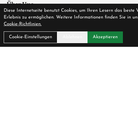
Über Uns
Diese Internetseite benutzt Cookies, um Ihren Lesern das beste 
Ladengeschäft
Erlebnis zu ermöglichen. Weitere Informationen finden Sie in un
Cookie-Richtlinien.
Anfahrt
AGB
Cookie-Einstellungen
Ablehnen
Akzeptieren
Datenschutz
Impressum
Service
Fahrradversicherung
Werkstatt
Downloadcenter
Batterieentsorgung
Gutscheine
Verfügbarkeit