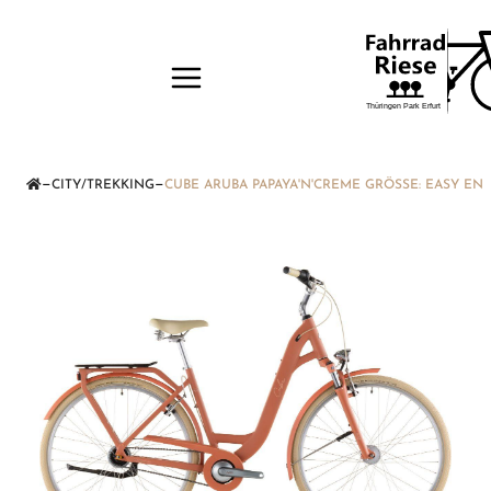
—
—
CITY/TREKKING
CUBE ARUBA PAPAYA'N'CREME GRÖSSE: EASY ENT