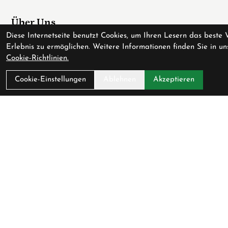
Über Uns
Diese Internetseite benutzt Cookies, um Ihren Lesern das beste 
Ladengeschäft
Erlebnis zu ermöglichen. Weitere Informationen finden Sie in un
Cookie-Richtlinien.
Anfahrt
AGB
Cookie-Einstellungen
Ablehnen
Akzeptieren
Datenschutz
Impressum
Service
Fahrradversicherung
Werkstatt
Downloadcenter
Batterieentsorgung
Gutscheine