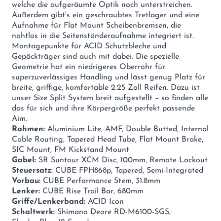
welche die aufgeräumte Optik noch unterstreichen.
Außerdem gibt's ein geschraubtes Tretlager und eine
Aufnahme für Flat Mount Scheibenbremsen, die
nahtlos in die Seitenständeraufnahme integriert ist.
Montagepunkte für ACID Schutzbleche und
Gepäckträger sind auch mit dabei. Die spezielle
Geometrie hat ein niedrigeres Oberrohr für
superzuverlässiges Handling und lässt genug Platz für
breite, griffige, komfortable 2.25 Zoll Reifen. Dazu ist
unser Size Split System breit aufgestellt – so finden alle
das für sich und ihre Körpergröße perfekt passende
Aim.
Rahmen:
Aluminium Lite, AMF, Double Butted, Internal
Cable Routing, Tapered Head Tube, Flat Mount Brake,
SIC Mount, FM Kickstand Mount
Gabel:
SR Suntour XCM Disc, 100mm, Remote Lockout
Steuersatz:
CUBE FPH868p, Tapered, Semi-Integrated
Vorbau:
CUBE Performance Stem, 31.8mm
Lenker:
CUBE Rise Trail Bar, 680mm
Griffe/Lenkerband:
ACID Icon
Schaltwerk:
Shimano Deore RD-M6100-SGS,