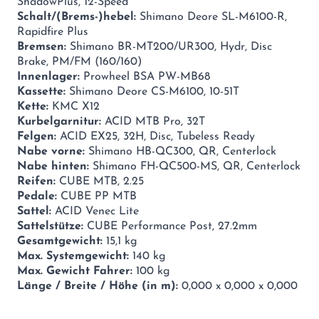
ShadowPlus, 12-Speed
Schalt/(Brems-)hebel:
Shimano Deore SL-M6100-R,
Rapidfire Plus
Bremsen:
Shimano BR-MT200/UR300, Hydr, Disc
Brake, PM/FM (160/160)
Innenlager:
Prowheel BSA PW-MB68
Kassette:
Shimano Deore CS-M6100, 10-51T
Kette:
KMC X12
Kurbelgarnitur:
ACID MTB Pro, 32T
Felgen:
ACID EX25, 32H, Disc, Tubeless Ready
Nabe vorne:
Shimano HB-QC300, QR, Centerlock
Nabe hinten:
Shimano FH-QC500-MS, QR, Centerlock
Reifen:
CUBE MTB, 2.25
Pedale:
CUBE PP MTB
Sattel:
ACID Venec Lite
Sattelstütze:
CUBE Performance Post, 27.2mm
Gesamtgewicht:
15,1 kg
Max. Systemgewicht:
140 kg
Max. Gewicht Fahrer:
100 kg
Länge / Breite / Höhe (in m):
0,000 x 0,000 x 0,000