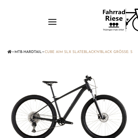
—
—
MTB-HARDTAIL
CUBE AIM SLX SLATEBLACK'N'BLACK GRÖSSE: S