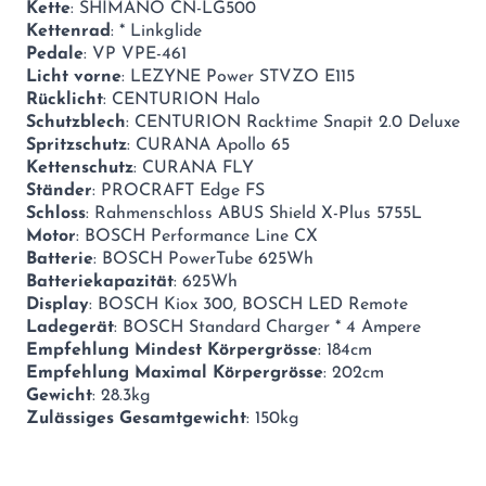
Kette
: SHIMANO CN-LG500
Kettenrad
: * Linkglide
Pedale
: VP VPE-461
Licht vorne
: LEZYNE Power STVZO E115
Rücklicht
: CENTURION Halo
Schutzblech
: CENTURION Racktime Snapit 2.0 Deluxe
Spritzschutz
: CURANA Apollo 65
Kettenschutz
: CURANA FLY
Ständer
: PROCRAFT Edge FS
Schloss
: Rahmenschloss ABUS Shield X-Plus 5755L
Motor
: BOSCH Performance Line CX
Batterie
: BOSCH PowerTube 625Wh
Batteriekapazität
: 625Wh
Display
: BOSCH Kiox 300, BOSCH LED Remote
Ladegerät
: BOSCH Standard Charger * 4 Ampere
Empfehlung Mindest Körpergrösse
: 184cm
Empfehlung Maximal Körpergrösse
: 202cm
Gewicht
: 28.3kg
Zulässiges Gesamtgewicht
: 150kg