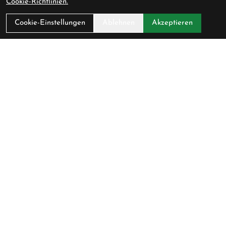
Cookie-Richtlinien.
Über Uns
Cookie-Einstellungen
Ablehnen
Akzeptieren
Ladengeschäft
Anfahrt
AGB
Datenschutz
Impressum
Service
Fahrradversicherung
Werkstatt
Downloadcenter
Batterieentsorgung
Gutscheine