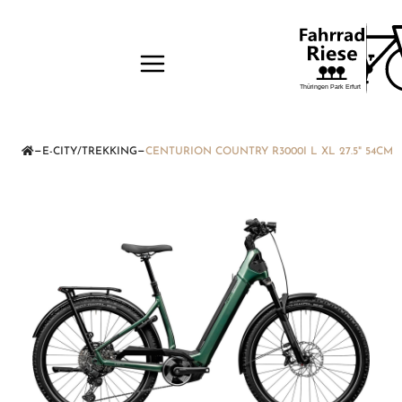
—
—
E-CITY/TREKKING
CENTURION COUNTRY R3000I L XL 27.5" 54C