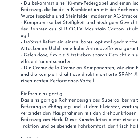
- Du bekommst eine 110-mm-Federgabel und einen I
Federweg, die beide in Kombination mit der flacheren
Wurzelteppiche und Steinfelder moderner XC-Strecken
- Kompromisse bei Steifigkeit und niedrigem Gewich
der Rahmen aus SLR OCLV Mountain Carbon ist ultral
agil
- IsoStrut liefert ein einstellbares, optimal gedämpft
Attacken im Uphill eine hohe Antriebseffizienz garant
- Gelenklose, flexible Sitzstreben sparen Gewicht ein 
effizient zu entschärfen.
- Die Crème de la Crème an Komponenten, wie eine 
und die komplett drahtlose direkt montierte SRAM X
einen echten Performance-Vorteil
Einfach einzigartig
Das einzigartige Rahmendesign des Supercaliber verzi
Federungsaufhängung und ist damit leichter, wartung
verbindet den Hauptrahmen mit den drehpunktlosen 
Federweg am Heck. Diese Konstruktion bietet eine ein
Traktion und belebendem Fahrkomfort, der frisch hält