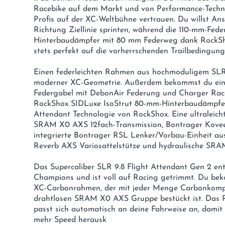
Racebike auf dem Markt und von Performance-Technol
Profis auf der XC-Weltbühne vertrauen. Du willst Ans
Richtung Ziellinie sprinten, während die 110-mm-Fede
Hinterbaudämpfer mit 80 mm Federweg dank RockSho
stets perfekt auf die vorherrschenden Trailbedingu
Einen federleichten Rahmen aus hochmoduligem S
moderner XC-Geometrie. Außerdem bekommst du ein
Federgabel mit DebonAir Federung und Charger Ra
RockShox SIDLuxe IsoStrut 80-mm-Hinterbaudämpfer 
Attendant Technologie von RockShox. Eine ultraleicht
SRAM X0 AXS 12fach-Transmission, Bontrager Kovee
integrierte Bontrager RSL Lenker/Vorbau-Einheit au
Reverb AXS Variosattelstütze und hydraulische SRAM
Das Supercaliber SLR 9.8 Flight Attendant Gen 2 en
Champions und ist voll auf Racing getrimmt. Du bek
XC-Carbonrahmen, der mit jeder Menge Carbonkomp
drahtlosen SRAM X0 AXS Gruppe bestückt ist. Das 
passt sich automatisch an deine Fahrweise an, dami
mehr Speed herausk