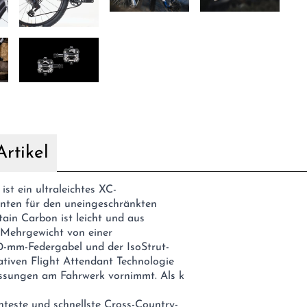
rtikel
st ein ultraleichtes XC-
enten für den uneingeschränkten
in Carbon ist leicht und aus
 Mehrgewicht von einer
110-mm-Federgabel und der IsoStrut-
iven Flight Attendant Technologie
passungen am Fahrwerk vornimmt. Als k
chteste und schnellste Cross-Country-