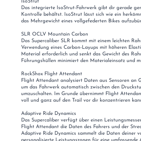
IsoStrut
Das integrierte IsoStrut-Fahrwerk gibt dir gerade ge
Kontrolle behältst. IsoStrut lässt sich wie ein herk
das Mehrgewicht eines vollgefederten Bikes aufzubü
SLR OCLV Mountain Carbon
Das Supercaliber SLR kommt mit einem leichten Ra
Verwendung eines Carbon-Layups mit höheren Elastiz
Material erforderlich und senkt das Gewicht des Rah
Führungshüllen minimiert den Materialeinsatz und m
RockShox Flight Attendant
Flight Attendant analysiert Daten aus Sensoren an 
um das Fahrwerk automatisch zwischen den Druckstu
umzuschalten. Im Grunde übernimmt Flight Attendant
voll und ganz auf den Trail vor dir konzentrieren kan
Adaptive Ride Dynamics
Das Supercaliber verfügt über einen Leistungsmesser
Flight Attendant die Daten des Fahrers und der Strec
Adaptive Ride Dynamics sammelt die Daten deiner 
personalisierte Leistungszonen für eine umfassende