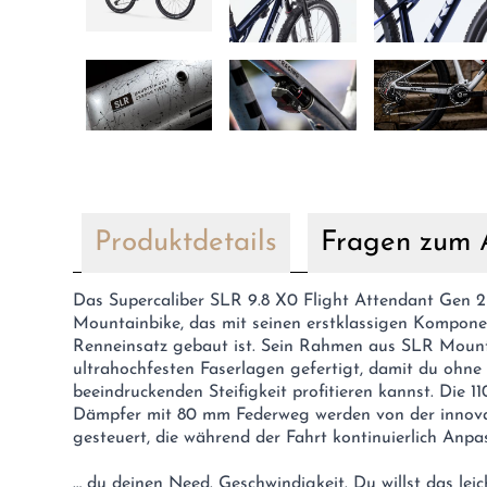
Produktdetails
Fragen zum A
Das Supercaliber SLR 9.8 X0 Flight Attendant Gen 2 i
Mountainbike, das mit seinen erstklassigen Kompon
Renneinsatz gebaut ist. Sein Rahmen aus SLR Mounta
ultrahochfesten Faserlagen gefertigt, damit du ohne
beeindruckenden Steifigkeit profitieren kannst. Die 
Dämpfer mit 80 mm Federweg werden von der innovat
gesteuert, die während der Fahrt kontinuierlich An
… du deinen Need. Geschwindigkeit. Du willst das lei