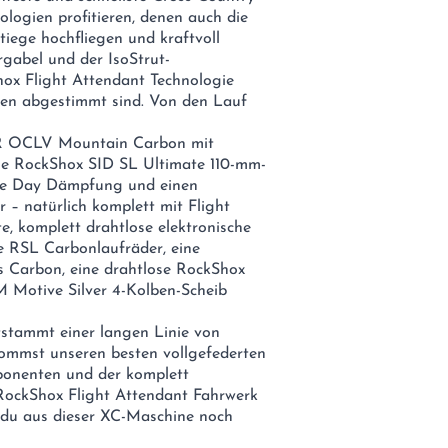
ogien profitieren, denen auch die
tiege hochfliegen und kraftvoll
rgabel und der IsoStrut-
x Flight Attendant Technologie
ngen abgestimmt sind. Von den Lauf
LR OCLV Mountain Carbon mit
e RockShox SID SL Ultimate 110-mm-
ce Day Dämpfung und einen
– natürlich komplett mit Flight
e, komplett drahtlose elektronische
 RSL Carbonlaufräder, eine
s Carbon, eine drahtlose RockShox
 Motive Silver 4-Kolben-Scheib
tstammt einer langen Linie von
ommst unseren besten vollgefederten
onenten und der komplett
RockShox Flight Attendant Fahrwerk
t du aus dieser XC-Maschine noch