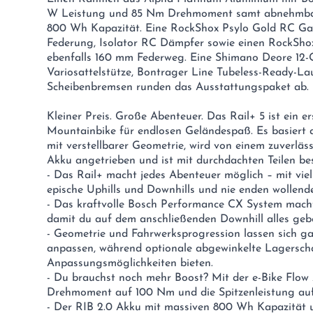
W Leistung und 85 Nm Drehmoment samt abnehmbare
800 Wh Kapazität. Eine RockShox Psylo Gold RC Ga
Federung, Isolator RC Dämpfer sowie einen RockSho
ebenfalls 160 mm Federweg. Eine Shimano Deore 12-
Variosattelstütze, Bontrager Line Tubeless-Ready-La
Scheibenbremsen runden das Ausstattungspaket ab.
Kleiner Preis. Große Abenteuer. Das Rail+ 5 ist ein e
Mountainbike für endlosen Geländespaß. Es basiert
mit verstellbarer Geometrie, wird von einem zuverl
Akku angetrieben und ist mit durchdachten Teilen bes
- Das Rail+ macht jedes Abenteuer möglich – mit vie
epische Uphills und Downhills und nie enden wollen
- Das kraftvolle Bosch Performance CX System macht
damit du auf dem anschließenden Downhill alles geb
- Geometrie und Fahrwerksprogression lassen sich ga
anpassen, während optionale abgewinkelte Lagersch
Anpassungsmöglichkeiten bieten.
- Du brauchst noch mehr Boost? Mit der e-Bike Flow
Drehmoment auf 100 Nm und die Spitzenleistung au
- Der RIB 2.0 Akku mit massiven 800 Wh Kapazität un