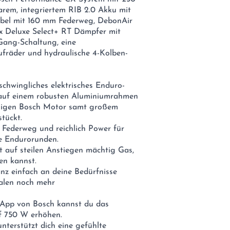
m, integriertem RIB 2.0 Akku mit
bel mit 160 mm Federweg, DebonAir
x Deluxe Select+ RT Dämpfer mit
Gang-Schaltung, eine
ufräder und hydraulische 4-Kolben-
rschwingliches elektrisches Enduro-
 auf einem robusten Aluminiumrahmen
ässigen Bosch Motor samt großem
tückt.
l Federweg und reichlich Power für
de Endurorunden.
 auf steilen Anstiegen mächtig Gas,
en kannst.
nz einfach an deine Bedürfnisse
alen noch mehr
 App von Bosch kannst du das
f 750 W erhöhen.
terstützt dich eine gefühlte