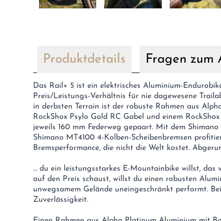
Produktdetails
Fragen zum A
Das Rail+ 5 ist ein elektrisches Aluminium-Endurob
Preis/Leistungs-Verhältnis für nie dagewesene Traila
in derbsten Terrain ist der robuste Rahmen aus Alph
RockShox Psylo Gold RC Gabel und einem RockShox 
jeweils 160 mm Federweg gepaart. Mit dem Shimano 
Shimano MT4100 4-Kolben-Scheibenbremsen profitiers
Bremsperformance, die nicht die Welt kostet. Abgeru
… du ein leistungsstarkes E-Mountainbike willst, das 
auf den Preis schaust, willst du einen robusten Alum
unwegsamem Gelände uneingeschränkt performt. Bei
Zuverlässigkeit.
Einen Rahmen aus Alpha Platinum Aluminium mit B