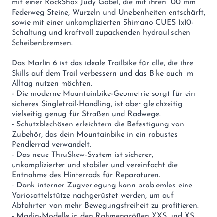
mit einer RockShox Judy Gabel, die mit ihren 100 mm
Federweg Steine, Wurzeln und Unebenheiten entschärft,
sowie mit einer unkomplizierten Shimano CUES 1x10-
Schaltung und kraftvoll zupackenden hydraulischen
Scheibenbremsen.
Das Marlin 6 ist das ideale Trailbike für alle, die ihre
Skills auf dem Trail verbessern und das Bike auch im
Alltag nutzen möchten.
- Die moderne Mountainbike-Geometrie sorgt für ein
sicheres Singletrail-Handling, ist aber gleichzeitig
vielseitig genug für Straßen und Radwege.
- Schutzblechösen erleichtern die Befestigung von
Zubehör, das dein Mountainbike in ein robustes
Pendlerrad verwandelt.
- Das neue ThruSkew-System ist sicherer,
unkomplizierter und stabiler und vereinfacht die
Entnahme des Hinterrads für Reparaturen.
- Dank interner Zugverlegung kann problemlos eine
Variosattelstütze nachgerüstet werden, um auf
Abfahrten von mehr Bewegungsfreiheit zu profitieren.
- Marlin-Modelle in den Rahmengrößen XXS und XS