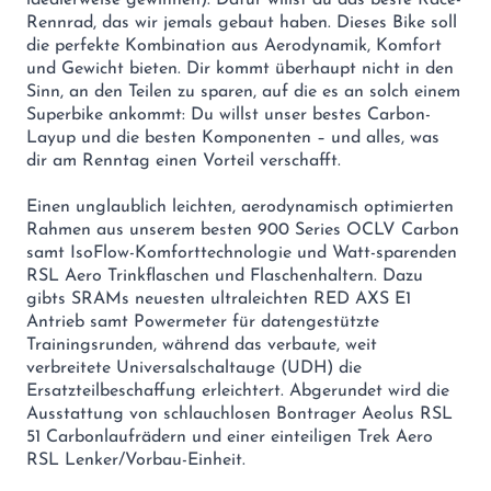
idealerweise gewinnen). Dafür willst du das beste Race-
Rennrad, das wir jemals gebaut haben. Dieses Bike soll
die perfekte Kombination aus Aerodynamik, Komfort
und Gewicht bieten. Dir kommt überhaupt nicht in den
Sinn, an den Teilen zu sparen, auf die es an solch einem
Superbike ankommt: Du willst unser bestes Carbon-
Layup und die besten Komponenten – und alles, was
dir am Renntag einen Vorteil verschafft.
Einen unglaublich leichten, aerodynamisch optimierten
Rahmen aus unserem besten 900 Series OCLV Carbon
samt IsoFlow-Komforttechnologie und Watt-sparenden
RSL Aero Trinkflaschen und Flaschenhaltern. Dazu
gibts SRAMs neuesten ultraleichten RED AXS E1
Antrieb samt Powermeter für datengestützte
Trainingsrunden, während das verbaute, weit
verbreitete Universalschaltauge (UDH) die
Ersatzteilbeschaffung erleichtert. Abgerundet wird die
Ausstattung von schlauchlosen Bontrager Aeolus RSL
51 Carbonlaufrädern und einer einteiligen Trek Aero
RSL Lenker/Vorbau-Einheit.