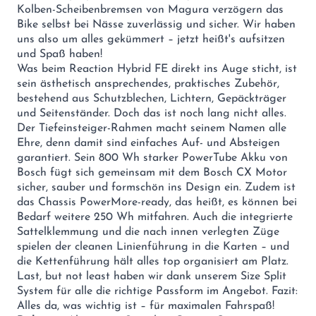
Kolben-Scheibenbremsen von Magura verzögern das
Bike selbst bei Nässe zuverlässig und sicher. Wir haben
uns also um alles gekümmert – jetzt heißt's aufsitzen
und Spaß haben!
Was beim Reaction Hybrid FE direkt ins Auge sticht, ist
sein ästhetisch ansprechendes, praktisches Zubehör,
bestehend aus Schutzblechen, Lichtern, Gepäckträger
und Seitenständer. Doch das ist noch lang nicht alles.
Der Tiefeinsteiger-Rahmen macht seinem Namen alle
Ehre, denn damit sind einfaches Auf- und Absteigen
garantiert. Sein 800 Wh starker PowerTube Akku von
Bosch fügt sich gemeinsam mit dem Bosch CX Motor
sicher, sauber und formschön ins Design ein. Zudem ist
das Chassis PowerMore-ready, das heißt, es können bei
Bedarf weitere 250 Wh mitfahren. Auch die integrierte
Sattelklemmung und die nach innen verlegten Züge
spielen der cleanen Linienführung in die Karten – und
die Kettenführung hält alles top organisiert am Platz.
Last, but not least haben wir dank unserem Size Split
System für alle die richtige Passform im Angebot. Fazit:
Alles da, was wichtig ist – für maximalen Fahrspaß!