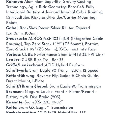
Rahmen:
Aluminium Superlite, Gravity Casting
Technology, Agile Ride Geometry, Boost148, Fully
Integrated Battery, Advanced Internal Cable Routing,
1.5 Headtube, Kickstand/Fender/Carrier Mounting
Points
Gabel:
RockShox Recon Silver RL Air, Tapered,
15x110mm, 100mm
Steuersatz:
ACROS AZF-1034, ICR (Integrated Cable
Routing), Top Zero-Stack 1 1/2" (ZS 56mm), Bottom
Zero-Stack 1 1/2" (ZS 56mm), X-Connect Interface
Vorbau:
CUBE Performance Stem E-MTB 35, FPI-Link
Lenker:
CUBE Rise Trail Bar 35
Griffe/Lenkerband:
ACID Hybrid Perform
Schaltwerk:
Sram Eagle 90 Transmission, 12-Speed
Kettenführung:
Reverse Flip-Guide E-Chain Guide,
Direct Mount, I-Plate
Schalt/(Brems-)hebel:
Sram Eagle 90 Transmission
Bremsen:
Magura Louise, Front 4-Piston/Rear 4-
Piston, Hydr. Disc Brake (203)
Kassette:
Sram XS-1270, 10-52T
Kette:
Sram GX Eagle™ Transmission
Kurbelgarnitur:
ACID MTB Hybrid Pro, 38T