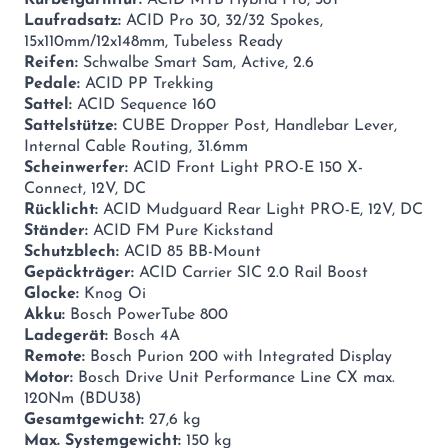
Laufradsatz:
ACID Pro 30, 32/32 Spokes,
15x110mm/12x148mm, Tubeless Ready
Reifen:
Schwalbe Smart Sam, Active, 2.6
Pedale:
ACID PP Trekking
Sattel:
ACID Sequence 160
Sattelstütze:
CUBE Dropper Post, Handlebar Lever,
Internal Cable Routing, 31.6mm
Scheinwerfer:
ACID Front Light PRO-E 150 X-
Connect, 12V, DC
Rücklicht:
ACID Mudguard Rear Light PRO-E, 12V, DC
Ständer:
ACID FM Pure Kickstand
Schutzblech:
ACID 85 BB-Mount
Gepäckträger:
ACID Carrier SIC 2.0 Rail Boost
Glocke:
Knog Oi
Akku:
Bosch PowerTube 800
Ladegerät:
Bosch 4A
Remote:
Bosch Purion 200 with Integrated Display
Motor:
Bosch Drive Unit Performance Line CX max.
120Nm (BDU38)
Gesamtgewicht:
27,6 kg
Max. Systemgewicht:
150 kg