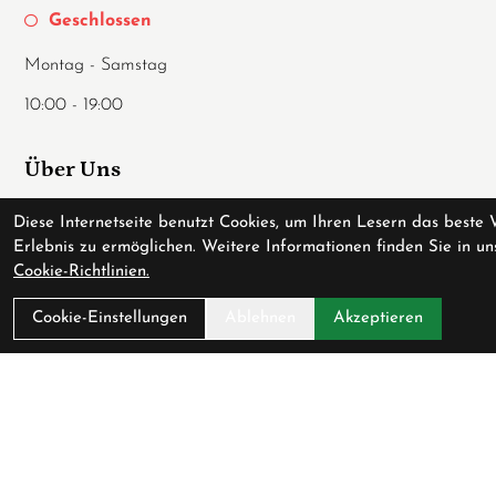
Geschlossen
Montag - Samstag
10:00 - 19:00
Über Uns
Ladengeschäft
Diese Internetseite benutzt Cookies, um Ihren Lesern das beste 
Erlebnis zu ermöglichen. Weitere Informationen finden Sie in un
Anfahrt
Cookie-Richtlinien.
AGB
Cookie-Einstellungen
Ablehnen
Akzeptieren
Datenschutz
Impressum
Service
Fahrradversicherung