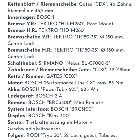
Kettenblatt / Riemenscheibe:
Gates "CDX", 46 Zähne,
Riemenlinie 45,5 mm
Innenlager:
BOSCH
Bremse V.R.:
TEKTRO "HD-M280", Post Mount
Bremse H.R.:
TEKTRO "HD-M280"
Bremsscheibe V.R.:
TEKTRO "TR180-35", Ø 180 mm,
Center Lock
Bremsscheibe H.R.:
TEKTRO "TR180-35", Ø 180 mm,
Center Lock
Schalthebel:
SHIMANO "Nexus SL-C7000-5"
Zahnkranz / Riemenscheibe:
Gates "CDX", 32 Zähne
Kette / Riemen:
GATES "CDX"
Motor:
BOSCH "Performance Line CX", max. 85 Nm
Akku:
BOSCH "PowerTube 625", 625 Wh
Ladegerät:
BOSCH 2 A
Remote:
BOSCH "BRC3300", Mini Remote
System Interface:
BOSCH "BRC3100"
Display:
BOSCH "Kiox 300"
Sensor:
Tretkraftmessung im Motor +
Geschwindigkeitssensor
Felgen:
RODI "Tryp 30", 32 Loch, geöst, Tubeless