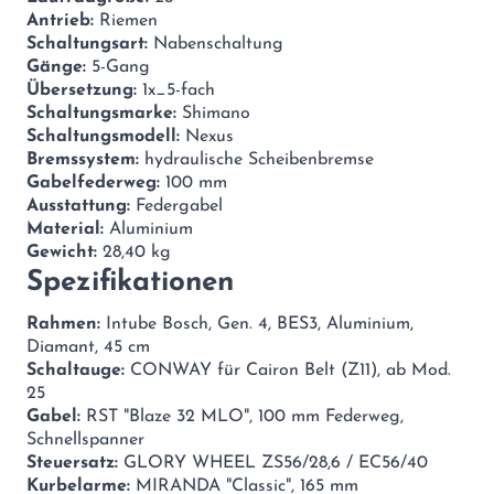
Antrieb:
Riemen
Schaltungsart:
Nabenschaltung
Gänge:
5-Gang
Übersetzung:
1x_5-fach
Schaltungsmarke:
Shimano
Schaltungsmodell:
Nexus
Bremssystem:
hydraulische Scheibenbremse
Gabelfederweg:
100 mm
Ausstattung:
Federgabel
Material:
Aluminium
Gewicht:
28,40 kg
Spezifikationen
Rahmen:
Intube Bosch, Gen. 4, BES3, Aluminium,
Diamant, 45 cm
Schaltauge:
CONWAY für Cairon Belt (Z11), ab Mod.
25
Gabel:
RST "Blaze 32 MLO", 100 mm Federweg,
Schnellspanner
Steuersatz:
GLORY WHEEL ZS56/28,6 / EC56/40
Kurbelarme:
MIRANDA "Classic", 165 mm