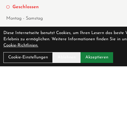
Geschlossen
Montag - Samstag
10:00 - 19:00
Diese Internetseite benutzt Cookies, um Ihren Lesern das beste 
Erlebnis zu ermöglichen. Weitere Informationen finden Sie in un
Über Uns
Cookie-Richtlinien.
Ladengeschäft
Cookie-Einstellungen
Ablehnen
Akzeptieren
Anfahrt
AGB
Datenschutz
Impressum
Service
Fahrradversicherung