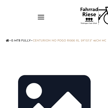
—
—
E-MTB FULLY
CENTURION NO POGO R1000 XL 29"/27.5" 46CM 