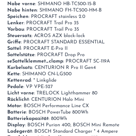
Nabe vorne
: SHIMANO HB-TC500-15-B
Nabe hinten
: SHIMANO FH-TC500-HM-B
Speichen
: PROCRAFT stainless 2.0
Lenker
: PROCRAFT Trail Pro 35
Vorbau
: PROCRAFT Trail Pro 35
Steuersatz
: ACROS AZX block-lock
Griffe
: PROCRAFT STANDARD ESSENTIAL
Sattel
: PROCRAFT E-Pro II
Sattelstütze
: PROCRAFT Drop Pro
seSattelklemmet_clamp
: PROCRAFT SC-119A
Kurbelsatz
: CENTURION R Pro II Gen4
Kette
: SHIMANO CN-LG500
Kettenrad
: * Linkglide
Pedale
: VP VPE-527
Licht vorne
: TRELOCK Lighthammer 80
Rücklicht
: CENTURION Halo Mini
Motor
: BOSCH Performance Line CX
Batterie
: BOSCH PowerTube 800Wh
Batteriekapazität
: 800Wh
Display
: BOSCH Purion 400, BOSCH Mini Remote
Ladegerät
: BOSCH Standard Charger * 4 Ampere