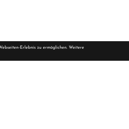
 Webseiten-Erlebnis zu ermöglichen. Weitere
pro Stück inkl. MwSt.
zzgl. Versandkosten für Grossartikel
rfügbar
2.999,00 €