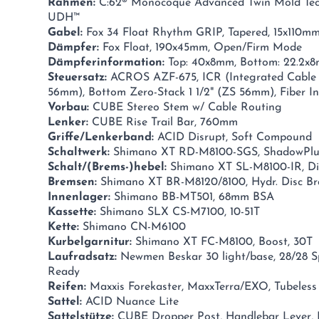
Rahmen:
C:62® Monocoque Advanced Twin Mold Tech
UDH™
Gabel:
Fox 34 Float Rhythm GRIP, Tapered, 15x110m
Dämpfer:
Fox Float, 190x45mm, Open/Firm Mode
Dämpferinformation:
Top: 40x8mm, Bottom: 22.2x
Steuersatz:
ACROS AZF-675, ICR (Integrated Cable R
56mm), Bottom Zero-Stack 1 1/2" (ZS 56mm), Fiber I
Vorbau:
CUBE Stereo Stem w/ Cable Routing
Lenker:
CUBE Rise Trail Bar, 760mm
Griffe/Lenkerband:
ACID Disrupt, Soft Compound
Schaltwerk:
Shimano XT RD-M8100-SGS, ShadowPlus
Schalt/(Brems-)hebel:
Shimano XT SL-M8100-IR, Di
Bremsen:
Shimano XT BR-M8120/8100, Hydr. Disc Br
Innenlager:
Shimano BB-MT501, 68mm BSA
Kassette:
Shimano SLX CS-M7100, 10-51T
Kette:
Shimano CN-M6100
Kurbelgarnitur:
Shimano XT FC-M8100, Boost, 30T
Laufradsatz:
Newmen Beskar 30 light/base, 28/28 S
Ready
Reifen:
Maxxis Forekaster, MaxxTerra/EXO, Tubeless
Sattel:
ACID Nuance Lite
Sattelstütze:
CUBE Dropper Post, Handlebar Lever, 