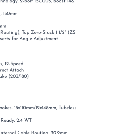
nology, 2-Bolt ISCG05, Boost 148,
m, 130mm
8mm
outing), Top Zero-Stack 1 1/2" (ZS
nserts for Angle Adjustment
, 12-Speed
rect Attach
ake (203/180)
pokes, 15x110mm/12x148mm, Tubeless
 Ready, 2.4 WT
Internal Cable Routing, 30.9mm