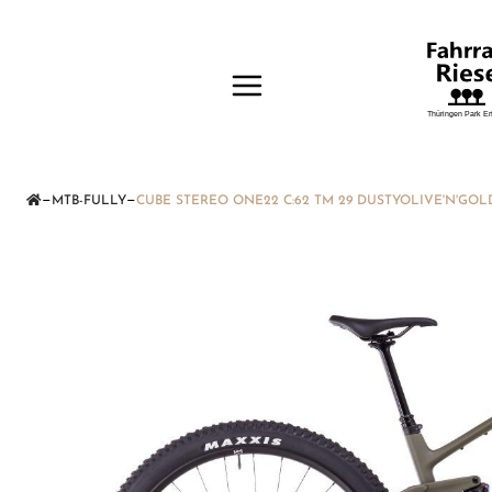
—
—
MTB-FULLY
CUBE STEREO ONE22 C:62 TM 29 DUSTYOLIVE'N'GOL