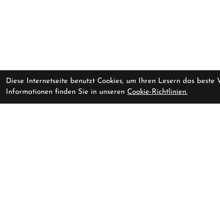
Diese Internetseite benutzt Cookies, um Ihren Lesern das beste
Informationen finden Sie in unseren
Cookie-Richtlinien.
Cube Stereo ONE22 C:62 TM
zur Zeit nicht ve
29 dustyolive'n'gold Größe: S