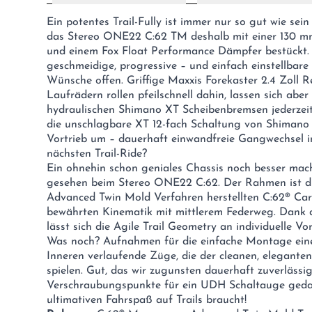
Ein potentes Trail-Fully ist immer nur so gut wie se
das Stereo ONE22 C:62 TM deshalb mit einer 130 m
und einem Fox Float Performance Dämpfer bestückt.
geschmeidige, progressive – und einfach einstellba
Wünsche offen. Griffige Maxxis Forekaster 2.4 Zoll
Laufrädern rollen pfeilschnell dahin, lassen sich abe
hydraulischen Shimano XT Scheibenbremsen jederzeit 
die unschlagbare XT 12-fach Schaltung von Shimano 
Vortrieb um – dauerhaft einwandfreie Gangwechsel ink
nächsten Trail-Ride?
Ein ohnehin schon geniales Chassis noch besser mach
gesehen beim Stereo ONE22 C:62. Der Rahmen ist di
Advanced Twin Mold Verfahren herstellten C:62® Ca
bewährten Kinematik mit mittlerem Federweg. Dank d
lässt sich die Agile Trail Geometry an individuelle 
Was noch? Aufnahmen für die einfache Montage ein
Inneren verlaufende Züge, die der cleanen, eleganten
spielen. Gut, das wir zugunsten dauerhaft zuverläss
Verschraubungspunkte für ein UDH Schaltauge gedacht
ultimativen Fahrspaß auf Trails braucht!