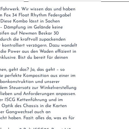
in Fahrwerk. Wir wissen das und haben
m Fox 34 Float Rhythm Federgabel
 Diese Kombo lässt in Sachen
re – Dämpfung im Gelände keine
 Reifen auf Newmen Beskar 30
r durch die kraftvoll zupackenden
kontrolliert verzögern. Dazu wandelt
die Power aus den Waden effizient in
lusive. Bist du bereit für deinen
en, geht das? Ja, das geht – so
e perfekte Komposition aus einer im
rbonkonstruktion und unserer
em Steuersatz zur Winkelverstellung
Vorlieben und Anforderungen anpassen.
er ISCG Kettenführung und im
 Optik des Chassis in die Karten
iger Gangwechsel auch an
 haben. Fazit: alles da, was es für