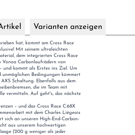
rtikel
Varianten anzeigen
hrieben hat, kommt am Cross Race
lusive! Mit seinem ultraleichten
erial, dem integrierten Cross Race
6 Vonoa Carbonlaufrädern von
– und kommt als Erstes ins Ziel. Um
und unmöglichen Bedingungen kümmert
d AXS Schaltung. Ebenfalls aus dem
eibenbremsen, die im Team mit
e vermitteln. Auf geht's, das nächste
renzen – und das Cross Race C:68X
ammenarbeit mit dem Charles Liégeois
ert sich an unseren High-End-Carbon-
icht aus unserem hochwertigen
aage (200 g weniger als jeder