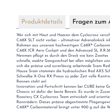
Produktdetails
Fragen zum A
Wer sich mit Haut und Haaren dem Cyclocross versc
C:68X SLT nicht vorbei – ultimativer Adrenalinkick ink
Rahmen aus unserem hochwertigen C:68X® Carbonmat
C:68X ICR Aero Cockpit und den Advanced SL X.R.3
Newmen pflügt es durch den Dreck wie kein Zweites 
schnelle, exakte Gangwechsel bei allen möglichen 
sich die präzise und zuverlässig arbeitende Sram Re
Hause Sram stammen die hydraulischen Red AXS Sch
Schwalbe X-One RX Pneus zu jeder Zeit volle Kontroll
Rennen steht an!
Innovation und Fortschritt kennen bei CUBE keine G
Chassis ist dafür der beste Beweis. Es wurde in Zus
Roastery CX Cyclocross Team entwickelt und orienti
Rennrädern. Dieses präzise abgestimmte Fliegengew
C:68X® Carbonmaterial bringt unter 900 g auf die W