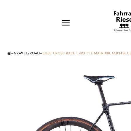
—
—
GRAVEL/ROAD
CUBE CROSS RACE C:68X SLT MATRIXBLACK'N'BLU