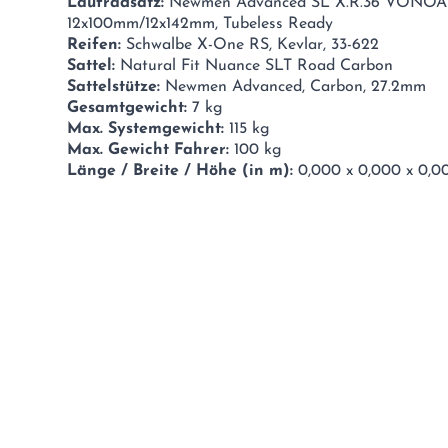
Laufradsatz:
Newmen Advanced SL X.R.36 VONOA C
12x100mm/12x142mm, Tubeless Ready
Reifen:
Schwalbe X-One RS, Kevlar, 33-622
Sattel:
Natural Fit Nuance SLT Road Carbon
Sattelstütze:
Newmen Advanced, Carbon, 27.2mm
Gesamtgewicht:
7 kg
Max. Systemgewicht:
115 kg
Max. Gewicht Fahrer:
100 kg
Länge / Breite / Höhe (in m):
0,000 x 0,000 x 0,0