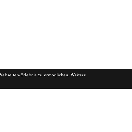
 Webseiten-Erlebnis zu ermöglichen. Weitere
pro Stück inkl. MwSt.
zzgl. Versandkosten für Grossartikel
rfügbar