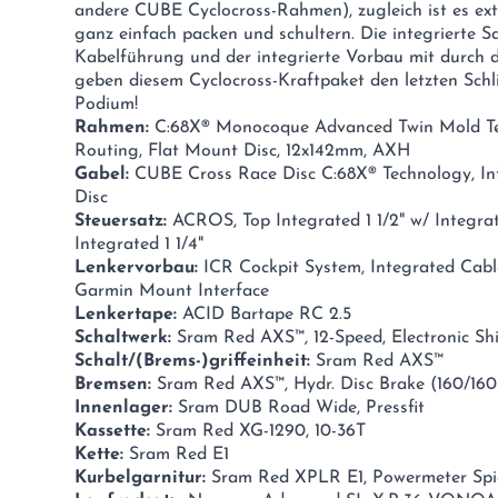
andere CUBE Cyclocross-Rahmen), zugleich ist es extr
ganz einfach packen und schultern. Die integrierte S
Kabelführung und der integrierte Vorbau mit durch 
geben diesem Cyclocross-Kraftpaket den letzten Schli
Podium!
Rahmen:
C:68X® Monocoque Advanced Twin Mold Tec
Routing, Flat Mount Disc, 12x142mm, AXH
Gabel:
CUBE Cross Race Disc C:68X® Technology, In
Disc
Steuersatz:
ACROS, Top Integrated 1 1/2" w/ Integr
Integrated 1 1/4"
Lenkervorbau:
ICR Cockpit System, Integrated Cabl
Garmin Mount Interface
Lenkertape:
ACID Bartape RC 2.5
Schaltwerk:
Sram Red AXS™, 12-Speed, Electronic Sh
Schalt/(Brems-)griffeinheit:
Sram Red AXS™
Bremsen:
Sram Red AXS™, Hydr. Disc Brake (160/160
Innenlager:
Sram DUB Road Wide, Pressfit
Kassette:
Sram Red XG-1290, 10-36T
Kette:
Sram Red E1
Kurbelgarnitur:
Sram Red XPLR E1, Powermeter Spi