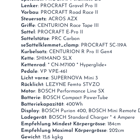
Lenker
: PROCRAFT Gravel Pro II
Vorbau
: PROCRAFT Road Race II
Steuersatz
: ACROS AZX
Griffe
: CENTURION Race Tape III
Sattel
: PROCRAFT E-Pro II
Sattelstütze
: PRC Carbon
seSattelklemmet_clamp
: PROCRAFT SC-119A
Kurbelsatz
: CENTURION R Pro II Gen4
Kette
: SHIMANO SLX
Kettenrad
: * CN-M7100 * Hyperglide+
Pedale
: VP VPE-461
Licht vorne
: SUPERNOVA Mini 3
Rücklicht
: LEZYNE Femto STVZO
Motor
: BOSCH Performance Line SX
Batterie
: BOSCH Compact PowerTube
Batteriekapazität
: 400Wh
Display
: BOSCH Purion 400, BOSCH Mini Remote 
Ladegerät
: BOSCH Standard Charger * 4 Ampere
Empfehlung Mindest Körpergrösse
: 184cm
Empfehlung Maximal Körpergrösse
: 202cm
Gewicht
: 15,6 kgkg