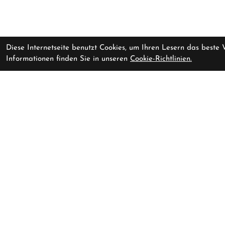
Diese Internetseite benutzt Cookies, um Ihren Lesern das beste
Informationen finden Sie in unseren
Cookie-Richtlinien.
CENTURION Crossfire R2000
zur Zeit nicht ve
D XL 28" 56cm Kristallgrau
satin
Fahrrad-Riese Erfurt oHG
Nordhäuserstraße 73t
99091 Erfurt