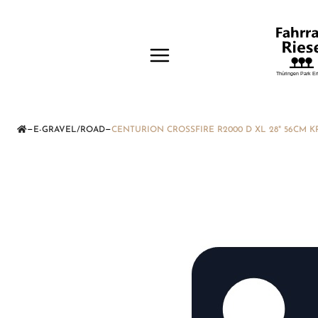
—
—
E-GRAVEL/ROAD
CENTURION CROSSFIRE R2000 D XL 28" 56CM K