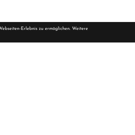
 Webseiten-Erlebnis zu ermöglichen. Weitere
pro Stück inkl. MwSt.
zzgl. Versandkosten für Grossartikel
rfügbar
4.149,00 €
Öffnungszeiten
Über Uns
Geschlossen
Ladengeschäft