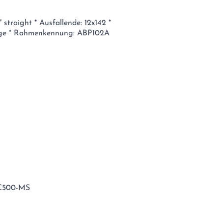
" straight * Ausfallende: 12x142 *
ge * Rahmenkennung: ABP102A
C500-MS