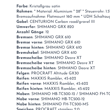
Farbe:
Kristallgrau satin
Rahmen
: * Material: Aluminium * 28" * Steuerrohr: 1.5
Bremsaufnahme: Flatmount 160 mm * UDH Schaltau
Gabel
: CENTURION Carbon road/gravel III
Umwerfer
: SHIMANO GRX 820
Anzahl Gänge
: 12
Bremsen
: SHIMANO GRX 610
Bremse vorne
: SHIMANO GRX 610
Bremse hinten
: SHIMANO GRX 610
Bremshebel
: SHIMANO GRX 610
Bremsscheibe
: SHIMANO Deore XT
Bremsscheibe vorne
: SHIMANO Deore XT
Bremsscheibe hinten
: SHIMANO Deore XT
Felgen
: PROCRAFT Altitude GX30
Reifen
: MAXXIS Rambler, 45-622
Reifen vorne
: MAXXIS Rambler, 45-622
Reifen hinten
: MAXXIS Rambler, 45-622
Naben
: SHIMANO HB-TC500-12 / SHIMANO FH-T
Nabe vorne
: SHIMANO HB-TC500-12
Nabe hinten
: SHIMANO FH-TC500-MS
Speichen
: PROCRAFT stainless 2.0