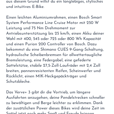
aus diesem Grund willst du ein langlebiges, stylisches
und intuitives E-Bike.
Einen leichten Aluminiumrahmen, einen Bosch Smart
System Performance Line Cruise Motor mit 250 W
Leistung und 75 Nm Drehmoment zur
Antriebsunterstützung bis 25 km/h, einen Akku deiner
Wahl mit 400, 545 oder 725 oder 800 Wh Kapazität
und einen Purion 200 Controller von Bosch. Dazu
bekommst du eine Shimano CUES 9-Gang-Schaltung,
hydraulische Scheibenbremsen für allwettertaugliche
Bremsleistung, eine Federgabel, eine gefederte
Sattelstütze, stabile 27,5-Zoll-Laufräder mit 2,4 Zoll
breiten, pannenresistenten Reifen, Scheinwerfer und
Rücklicht, einen MIK-Heckgepäckträger und
Schutzbleche.
Das Verve+ 3 gibt dir die Vortrieb, um längere
Ausfahrten anzugehen, deine Pendelstrecken schneller
zu bewältigen und Berge leichter zu erklimmen. Dank
der zusätzlichen Power dieses Bikes wird deine Zeit im
Sattel jetzt noch mehr Spaß und Freude bringen.