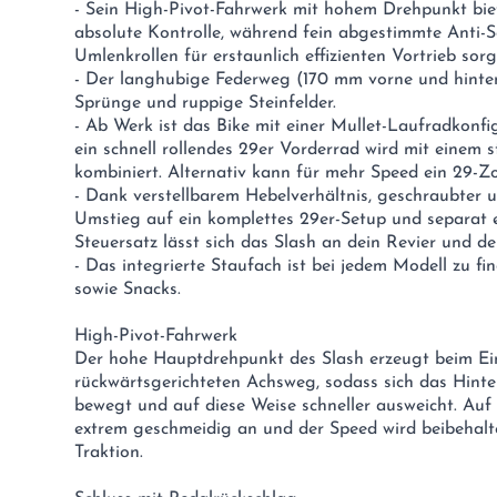
- Sein High-Pivot-Fahrwerk mit hohem Drehpunkt bie
absolute Kontrolle, während fein abgestimmte Anti-
Umlenkrollen für erstaunlich effizienten Vortrieb sorg
- Der langhubige Federweg (170 mm vorne und hinten
Sprünge und ruppige Steinfelder.
- Ab Werk ist das Bike mit einer Mullet-Laufradkonfi
ein schnell rollendes 29er Vorderrad wird mit einem st
kombiniert. Alternativ kann für mehr Speed ein 29-Zo
- Dank verstellbarem Hebelverhältnis, geschraubter
Umstieg auf ein komplettes 29er-Setup und separat e
Steuersatz lässt sich das Slash an dein Revier und de
- Das integrierte Staufach ist bei jedem Modell zu f
sowie Snacks.
High-Pivot-Fahrwerk
Der hohe Hauptdrehpunkt des Slash erzeugt beim Ei
rückwärtsgerichteten Achsweg, sodass sich das Hinte
bewegt und auf diese Weise schneller ausweicht. Auf 
extrem geschmeidig an und der Speed wird beibehalte
Traktion.