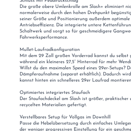
Schluss mit Pedalrückschlag
Die große obere Umlenkrolle am Slash+ eliminiert ni
normalerweise durch den hohen Drehpunkt begünstigt
seiner Größe und Positionierung außerdem optimale 
Antriebseffizienz. Die integrierte untere Kettenführ
Schaltwerk und sorgt so für geschmeidigere Gangwec
Fahrwerksperformance.
Mullet-Laufradkonfiguration
Mit dem 29 Zoll großen Vorderrad kannst du selbst 
während ein kleineres 27,5“ Hinterrad für mehr Wendi
Willst du den maximalen Speed eines 29er-Setups? D
Dämpferaufnahme (separat erhältlich). Dadurch wir
kannst hinten ein schnelleres 29er Laufrad montieren
Optimiertes integriertes Staufach
Der Staufachdeckel am Slash ist größer, praktischer u
recycelten Materialien gefertigt.
Verstellbares Setup für Vollgas im Downhill
Passe die Hebelübersetzung durch einfaches Umlegen 
der weniger progressiven Einstellung für ein geschm