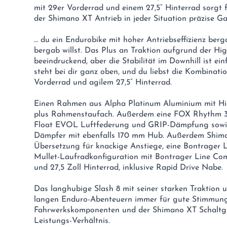
mit 29er Vorderrad und einem 27,5“ Hinterrad sorgt f
der Shimano XT Antrieb in jeder Situation präzise G
… du ein Endurobike mit hoher Antriebseffizienz ber
bergab willst. Das Plus an Traktion aufgrund der Hig
beeindruckend, aber die Stabilität im Downhill ist ei
steht bei dir ganz oben, und du liebst die Kombinati
Vorderrad und agilem 27,5“ Hinterrad.
Einen Rahmen aus Alpha Platinum Aluminium mit Hig
plus Rahmenstaufach. Außerdem eine FOX Rhythm 3
Float EVOL Luftfederung und GRIP-Dämpfung sowi
Dämpfer mit ebenfalls 170 mm Hub. Außerdem Shiman
Übersetzung für knackige Anstiege, eine Bontrager L
Mullet-Laufradkonfiguration mit Bontrager Line Co
und 27,5 Zoll Hinterrad, inklusive Rapid Drive Nabe.
Das langhubige Slash 8 mit seiner starken Traktion u
langen Enduro-Abenteuern immer für gute Stimmun
Fahrwerkskomponenten und der Shimano XT Schaltgrup
Leistungs-Verhältnis.