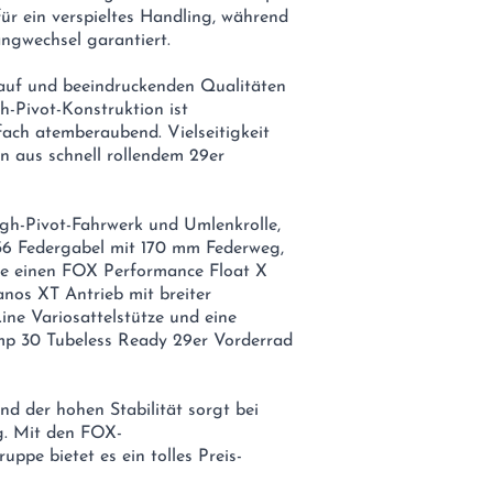
ür ein verspieltes Handling, während
angwechsel garantiert.
gauf und beeindruckenden Qualitäten
h-Pivot-Konstruktion ist
nfach atemberaubend. Vielseitigkeit
on aus schnell rollendem 29er
h-Pivot-Fahrwerk und Umlenkrolle,
6 Federgabel mit 170 mm Federweg,
e einen FOX Performance Float X
os XT Antrieb mit breiter
ine Variosattelstütze und eine
mp 30 Tubeless Ready 29er Vorderrad
nd der hohen Stabilität sorgt bei
g. Mit den FOX-
pe bietet es ein tolles Preis-