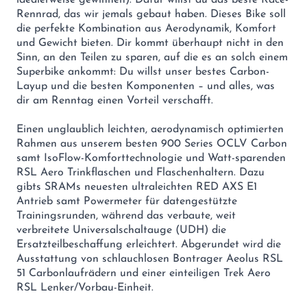
idealerweise gewinnen). Dafür willst du das beste Race-
Rennrad, das wir jemals gebaut haben. Dieses Bike soll
die perfekte Kombination aus Aerodynamik, Komfort
und Gewicht bieten. Dir kommt überhaupt nicht in den
Sinn, an den Teilen zu sparen, auf die es an solch einem
Superbike ankommt: Du willst unser bestes Carbon-
Layup und die besten Komponenten – und alles, was
dir am Renntag einen Vorteil verschafft.
Einen unglaublich leichten, aerodynamisch optimierten
Rahmen aus unserem besten 900 Series OCLV Carbon
samt IsoFlow-Komforttechnologie und Watt-sparenden
RSL Aero Trinkflaschen und Flaschenhaltern. Dazu
gibts SRAMs neuesten ultraleichten RED AXS E1
Antrieb samt Powermeter für datengestützte
Trainingsrunden, während das verbaute, weit
verbreitete Universalschaltauge (UDH) die
Ersatzteilbeschaffung erleichtert. Abgerundet wird die
Ausstattung von schlauchlosen Bontrager Aeolus RSL
51 Carbonlaufrädern und einer einteiligen Trek Aero
RSL Lenker/Vorbau-Einheit.