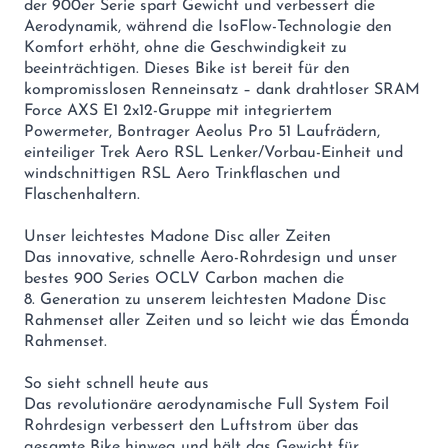
der 900er Serie spart Gewicht und verbessert die
Aerodynamik, während die IsoFlow-Technologie den
Komfort erhöht, ohne die Geschwindigkeit zu
beeinträchtigen. Dieses Bike ist bereit für den
kompromisslosen Renneinsatz – dank drahtloser SRAM
Force AXS E1 2x12-Gruppe mit integriertem
Powermeter, Bontrager Aeolus Pro 51 Laufrädern,
einteiliger Trek Aero RSL Lenker/Vorbau-Einheit und
windschnittigen RSL Aero Trinkflaschen und
Flaschenhaltern.
Unser leichtestes Madone Disc aller Zeiten
Das innovative, schnelle Aero-Rohrdesign und unser
bestes 900 Series OCLV Carbon machen die
8. Generation zu unserem leichtesten Madone Disc
Rahmenset aller Zeiten und so leicht wie das Émonda
Rahmenset.
So sieht schnell heute aus
Das revolutionäre aerodynamische Full System Foil
Rohrdesign verbessert den Luftstrom über das
gesamte Bike hinweg und hält das Gewicht für