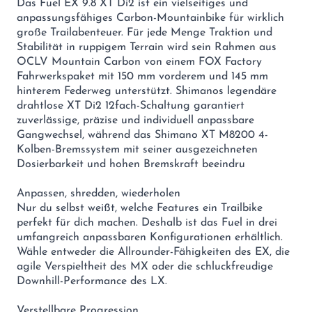
Das Fuel EX 9.8 XT Di2 ist ein vielseitiges und
anpassungsfähiges Carbon-Mountainbike für wirklich
große Trailabenteuer. Für jede Menge Traktion und
Stabilität in ruppigem Terrain wird sein Rahmen aus
OCLV Mountain Carbon von einem FOX Factory
Fahrwerkspaket mit 150 mm vorderem und 145 mm
hinterem Federweg unterstützt. Shimanos legendäre
drahtlose XT Di2 12fach-Schaltung garantiert
zuverlässige, präzise und individuell anpassbare
Gangwechsel, während das Shimano XT M8200 4-
Kolben-Bremssystem mit seiner ausgezeichneten
Dosierbarkeit und hohen Bremskraft beeindru
Anpassen, shredden, wiederholen
Nur du selbst weißt, welche Features ein Trailbike
perfekt für dich machen. Deshalb ist das Fuel in drei
umfangreich anpassbaren Konfigurationen erhältlich.
Wähle entweder die Allrounder-Fähigkeiten des EX, die
agile Verspieltheit des MX oder die schluckfreudige
Downhill-Performance des LX.
Verstellbare Progression