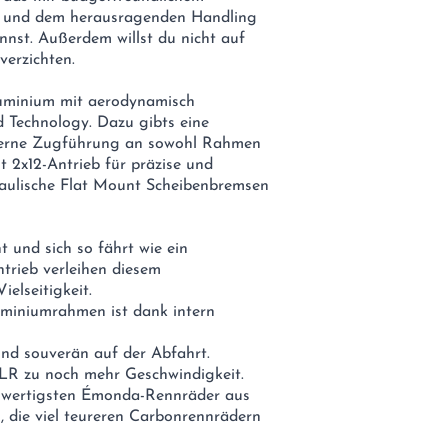
ik und dem herausragenden Handling
nst. Außerdem willst du nicht auf
erzichten.
luminium mit aerodynamisch
d Technology. Dazu gibts eine
terne Zugführung an sowohl Rahmen
 2x12-Antrieb für präzise und
raulische Flat Mount Scheibenbremsen
t und sich so fährt wie ein
trieb verleihen diesem
elseitigkeit.
luminiumrahmen ist dank intern
 und souverän auf der Abfahrt.
LR zu noch mehr Geschwindigkeit.
chwertigsten Émonda-Rennräder aus
, die viel teureren Carbonrennrädern