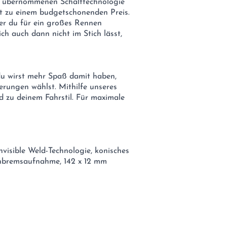
e übernommenen Schalttechnologie
ät zu einem budgetschonenden Preis.
der du für ein großes Rennen
ich auch dann nicht im Stich lässt,
du wirst mehr Spaß damit haben,
erungen wählst. Mithilfe unseres
d zu deinem Fahrstil. Für maximale
visible Weld-Technologie, konisches
enbremsaufnahme, 142 x 12 mm