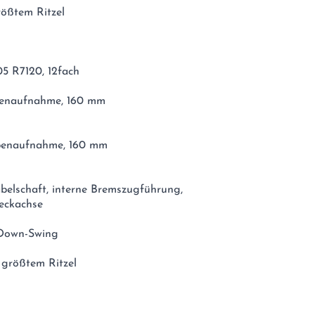
rößtem Ritzel
05 R7120, 12fach
benaufnahme, 160 mm
ibenaufnahme, 160 mm
belschaft, interne Bremszugführung,
eckachse
 Down-Swing
 größtem Ritzel