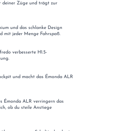
r deiner Züge und trägt zur
inium und das schlanke Design
d mit jeder Menge Fahrspaß.
redo verbesserte H1.5-
tung.
 Cockpit und macht das Émonda ALR
es Émonda ALR verringern das
h, ob du steile Anstiege