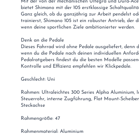
Mit der von der mechanischen Ultegra und Dura-Ac
bietet Shimano mit der 105 erstklassige Schaltqualit
Ganz gleich, ob du ganzjährig zur Arbeit pendelst o
trainierst, Shimano 105 ist ein robuster Antrieb, der d
wenn deine sportlichen Ziele ambitionierter werden.
Denk an die Pedale
Dieses Fahrrad wird ohne Pedale ausgeliefert, denn 
wenn du die Pedale nach deinen individuellen Anford
Pedalratgebers findest du die besten Modelle passen
Kontrolle und Effizienz empfehlen wir Klickpedale.
Geschlecht: Uni
Rahmen: Ultraleichtes 300 Series Alpha Aluminium, In
Steuerrohr, interne Zugführung, Flat Mount-Scheib
Steckachse
Rahmengröße: 47
Rahmenmaterial: Aluminium