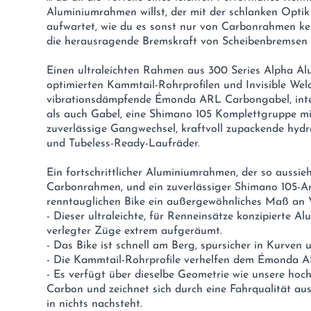
Aluminiumrahmen willst, der mit der schlanken Opt
aufwartet, wie du es sonst nur von Carbonrahmen ken
die herausragende Bremskraft von Scheibenbremsen v
Einen ultraleichten Rahmen aus 300 Series Alpha A
optimierten Kammtail-Rohrprofilen und Invisible Wel
vibrationsdämpfende Émonda ARL Carbongabel, in
als auch Gabel, eine Shimano 105 Komplettgruppe mit
zuverlässige Gangwechsel, kraftvoll zupackende hyd
und Tubeless-Ready-Laufräder.
Ein fortschrittlicher Aluminiumrahmen, der so aussieh
Carbonrahmen, und ein zuverlässiger Shimano 105-An
renntauglichen Bike ein außergewöhnliches Maß an Vi
- Dieser ultraleichte, für Renneinsätze konzipierte A
verlegter Züge extrem aufgeräumt.
- Das Bike ist schnell am Berg, spursicher in Kurven
- Die Kammtail-Rohrprofile verhelfen dem Émonda A
- Es verfügt über dieselbe Geometrie wie unsere ho
Carbon und zeichnet sich durch eine Fahrqualität aus
in nichts nachsteht.