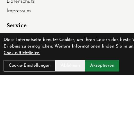
Datenschutz
Impressum
Service
Fahrradversicherung
Diese Internetseite benutzt Cookies, um Ihren Lesern das beste 
Erlebnis zu ermöglichen. Weitere Informationen finden Sie in un
Werkstatt
Cookie-Richtlinien.
Downloadcenter
Cookie-Einstellungen
Ablehnen
Akzeptieren
Batterieentsorgung
Gutscheine
Verfügbarkeit
Partner