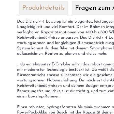
Produktdetails
Fragen zum A
Das District+ 4 Lowstep ist ein elegantes, leistungss
Langlebigkeit und viel Komfort. Der im Rahmen integ
verfügbaren Kapazitätsoptionen von 400 bis 800 Wh
Reichweitenbedürfnisse anpassen. Das District+ 4 Lo
wartungsarmen und langlebigen Riemenantrieb ausg
System kannst du dein Bike mit deinem Smartphone k
aufzuzeichnen, Routen zu planen und vieles mehr.
… du ein elegantes E-Citybike willst, das robust genu
mit modernster Technologie bestückt ist. Du weißt die
Riemenantriebs ebenso zu schätzen wie die geschmei
wartungsarmen Nabenschaltung. Du möchtest die A
Reichweitenbedürfnissen und deinem Budget entspre
Benutzungsfreundlichkeit ist dir wichtig, und zum ei
einen Lowstep-Rahmen.
Einen robusten, hydrogeformten Aluminiumrahmen m
PowerPack-Akku von Bosch mit der Kapazität deiner