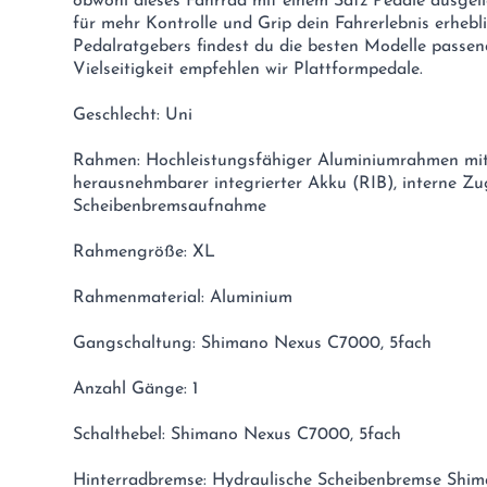
obwohl dieses Fahrrad mit einem Satz Pedale ausgeli
für mehr Kontrolle und Grip dein Fahrerlebnis erhebl
Pedalratgebers findest du die besten Modelle passen
Vielseitigkeit empfehlen wir Plattformpedale.
Geschlecht: Uni
Rahmen: Hochleistungsfähiger Aluminiumrahmen mi
herausnehmbarer integrierter Akku (RIB), interne Z
Scheibenbremsaufnahme
Rahmengröße: XL
Rahmenmaterial: Aluminium
Gangschaltung: Shimano Nexus C7000, 5fach
Anzahl Gänge: 1
Schalthebel: Shimano Nexus C7000, 5fach
Hinterradbremse: Hydraulische Scheibenbremse Shi