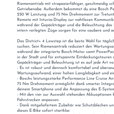
Riemenantrieb mit strapazierfähiger, geschmeidig 
Getriebenabe. Außerdem bekommst du eine Bosch Per
250 W Leistung und 75 Nm Drehmoment zur Tretunte
Remote mit Intuvia-Display zur nahtlosen Kommunik
während der Gepäckträger und die Beleuchtung das 
intern verlegten Züge sorgen für eine saubere und
Das District+ 4 Lowstep ist die beste Wahl für täglic
suchen. Sein Riemenantrieb reduziert den Wartungsa
während der integrierte Bosch-Motor samt PowerPack
in der Stadt und für entspannte Entdeckungstouren 
Gepäckträger und Beleuchtung ist es auf jede Art vo
- Es ist robust und dennoch komfortabel und überze
Wartungsaufwand, einer hohen Langlebigkeit und ei
- Boschs leistungsstarke Performance Line Cruise An
75 Nm Drehmoment ermöglicht dank smarter Integra
deinem Smartphone und die Anpassung des E-Systems
- Mit den vier zur Auswahl stehenden Akkuoptionen k
Fahrstrecken anpassen.
- Dank mitgeliefertem Zubehör wie Schutzblechen un
dieses E-Bike sofort startklar.