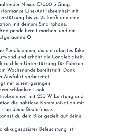
schaltender Nexus C7000 5-Gang-
formance Line-Antriebseinheit mit
rstützung bis zu 25 km/h und eine
ation mit deinem Smartphone.
Rad pendelbereit machen. und die
 aufgeräumte O
he Pendler:innen, die ein robustes Bike
ufwand und erhöht die Langlebigkeit,
 reichlich Unterstützung für Fahrten
am Wochenende bereitstellt. Dank
n Ausfahrt vorbereitet
ugt mit einem geringen
nem schlanken Look.
triebseinheit mit 250 W Leistung und
tion die nahtlose Kommunikation mit
 an deine Bedürfnisse.
annst du dein Bike gezielt auf deine
d akkugespeister Beleuchtung ist