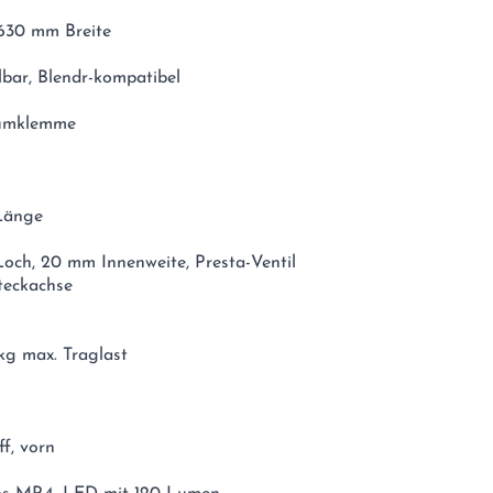
 630 mm Breite
lbar, Blendr-kompatibel
niumklemme
 Länge
och, 20 mm Innenweite, Presta-Ventil
teckachse
kg max. Traglast
ff, vorn