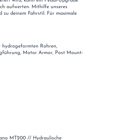
efert wird, kann ein Pedal-Upgrade
ich aufwerten. Mithilfe unseres
d zu deinem Fahrstil. Für maximale
t hydrogeformten Rohren,
ugführung, Motor Armor, Post Mount-
mano MT200 // Hydraulische