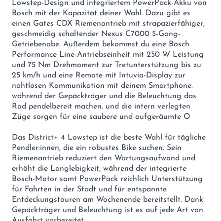
Lowstep-Design und integriertem PowerPack-Akku von
Bosch mit der Kapazität deiner Wahl. Dazu gibt es
einen Gates CDX Riemenantrieb mit strapazierfähiger,
geschmeidig schaltender Nexus C7000 5-Gang-
Getriebenabe. Außerdem bekommst du eine Bosch
Performance Line-Antriebseinheit mit 250 W Leistung
und 75 Nm Drehmoment zur Tretunterstützung bis zu
25 km/h und eine Remote mit Intuvia-Display zur
nahtlosen Kommunikation mit deinem Smartphone.
während der Gepäckträger und die Beleuchtung das
Rad pendelbereit machen. und die intern verlegten
Züge sorgen für eine saubere und aufgeräumte O
Das District+ 4 Lowstep ist die beste Wahl für tägliche
Pendler:innen, die ein robustes Bike suchen. Sein
Riemenantrieb reduziert den Wartungsaufwand und
erhöht die Langlebigkeit, während der integrierte
Bosch-Motor samt PowerPack reichlich Unterstützung
für Fahrten in der Stadt und für entspannte
Entdeckungstouren am Wochenende bereitstellt. Dank
Gepäckträger und Beleuchtung ist es auf jede Art von
Ausfahrt vorbereitet