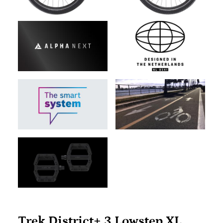
Trek District+ 3 Lowstep XL