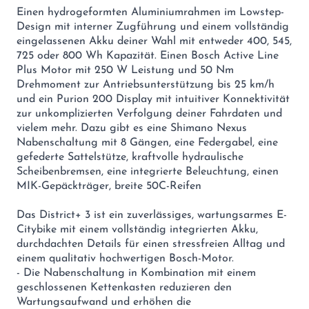
Einen hydrogeformten Aluminiumrahmen im Lowstep-
Design mit interner Zugführung und einem vollständig
eingelassenen Akku deiner Wahl mit entweder 400, 545,
725 oder 800 Wh Kapazität. Einen Bosch Active Line
Plus Motor mit 250 W Leistung und 50 Nm
Drehmoment zur Antriebsunterstützung bis 25 km/h
und ein Purion 200 Display mit intuitiver Konnektivität
zur unkomplizierten Verfolgung deiner Fahrdaten und
vielem mehr. Dazu gibt es eine Shimano Nexus
Nabenschaltung mit 8 Gängen, eine Federgabel, eine
gefederte Sattelstütze, kraftvolle hydraulische
Scheibenbremsen, eine integrierte Beleuchtung, einen
MIK-Gepäckträger, breite 50C-Reifen
Das District+ 3 ist ein zuverlässiges, wartungsarmes E-
Citybike mit einem vollständig integrierten Akku,
durchdachten Details für einen stressfreien Alltag und
einem qualitativ hochwertigen Bosch-Motor.
- Die Nabenschaltung in Kombination mit einem
geschlossenen Kettenkasten reduzieren den
Wartungsaufwand und erhöhen die