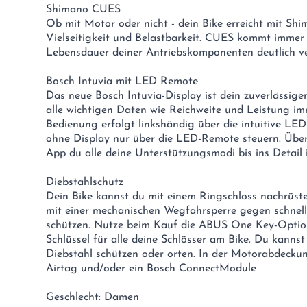
Shimano CUES
Ob mit Motor oder nicht - dein Bike erreicht mit S
Vielseitigkeit und Belastbarkeit. CUES kommt imme
Lebensdauer deiner Antriebskomponenten deutlich ve
Bosch Intuvia mit LED Remote
Das neue Bosch Intuvia-Display ist dein zuverlässiger
alle wichtigen Daten wie Reichweite und Leistung imm
Bedienung erfolgt linkshändig über die intuitive LE
ohne Display nur über die LED-Remote steuern. Über 
App du alle deine Unterstützungsmodi bis ins Detail i
Diebstahlschutz
Dein Bike kannst du mit einem Ringschloss nachrüste
mit einer mechanischen Wegfahrsperre gegen schnell
schützen. Nutze beim Kauf die ABUS One Key-Optio
Schlüssel für alle deine Schlösser am Bike. Du kannst
Diebstahl schützen oder orten. In der Motorabdeckun
Airtag und/oder ein Bosch ConnectModule
Geschlecht: Damen