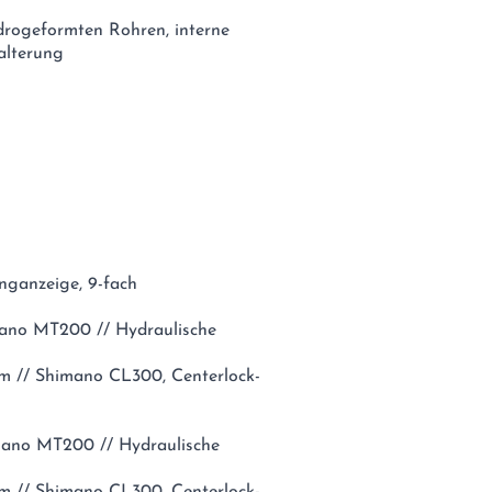
rogeformten Rohren, interne
alterung
nganzeige, 9-fach
mano MT200 // Hydraulische
m // Shimano CL300, Centerlock-
mano MT200 // Hydraulische
m // Shimano CL300, Centerlock-