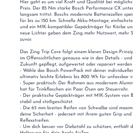
Hier geht es um viel Kraft und Qualität bei möglich
Preis. Der 85 Nm starke Bosch Performance CX unter
langsam trittst. Boschs modernste Batteriezellen sp
für bis zu 150 km. Schnelle Akku-Montage, einfachste
und ein MIK-kompatibler Gepäckträger für Körbe und
neue Lichter geben dem Zing mehr Nutzwert, mehr Si
zuvor.
Das Zing Trip Core folgt einem klaren Design-Prinzip
im Offensichtlichen genauso wie in den Details - und 
Zukunft gepflegt, aufgewertet oder repariert werden 
- Wähle das Bosch PowerPack mit deiner individuell
ultimativ leichte Erlebnis bis 800 Wh für unfassbar vi
- Super praktisch: Der Rahmen aus modernem Alumini
hat für Trinkflaschen ein Paar Ösen am Steuerrohr.
- Der praktische Gepäckträger mit MIK-System von Basi
stabil und stoßgeschützt.
- Die 65 mm breiten Reifen von Schwalbe sind maxim
deine Sicherheit - jederzeit mit ihrem guten Grip un
Reflexstreifen.
- Um dich besser vor Diebstahl zu schützen, enthält
Halterung für dein Apple AirTag.