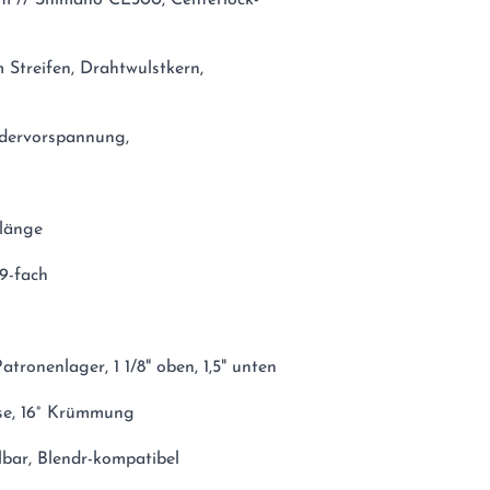
 Streifen, Drahtwulstkern,
edervorspannung,
mlänge
9-fach
atronenlager, 1 1/8" oben, 1,5" unten
ise, 16° Krümmung
lbar, Blendr-kompatibel