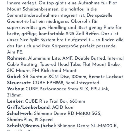
Innere verlegt. On top gibt's eine Aufnahme für Flat
Mount Scheibenbremsen, die nahtlos in die
Seitenständeraufnahme integriert ist. Die spezielle
Geometrie hat ein niedrigeres Oberrohr für
superzuverlässiges Handling und lässt genug Platz für
breite, griffige, komfortable 2.25 Zoll Reifen. Dazu ist
unser Size Split System breit aufgestellt – so finden alle
das für sich und ihre Körpergröße perfekt passende
Aim FE.
Rahmen:
Aluminium Lite, AMF, Double Butted, Internal
Cable Routing, Tapered Head Tube, Flat Mount Brake,
SIC Mount, FM Kickstand Mount
Gabel:
SR Suntour XCM Disc, 100mm, Remote Lockout
Steuersatz:
CUBE FPH868, Semi-Integrated
Vorbau:
CUBE Performance Stem SLX, FPI-Link,
31.8mm
Lenker:
CUBE Rise Trail Bar, 680mm
Griffe/Lenkerband:
ACID Icon
Schaltwerk:
Shimano Deore RD-M6100-SGS,
ShadowPlus, 12-Speed
Schalt/(Brems-)hebel:
Shimano Deore SL-M6100-R,