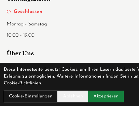
Geschlossen
Montag - Samstag
10:00 - 19:00
Über Uns
Ladengeschäft
Diese Internetseite benutzt Cookies, um Ihren Lesern das beste 
Anfahrt
Erlebnis zu ermöglichen. Weitere Informationen finden Sie in un
Cookie-Richtlinien.
AGB
Datenschutz
Cookie-Einstellungen
Ablehnen
Akzeptieren
Impressum
Service
Fahrradversicherung