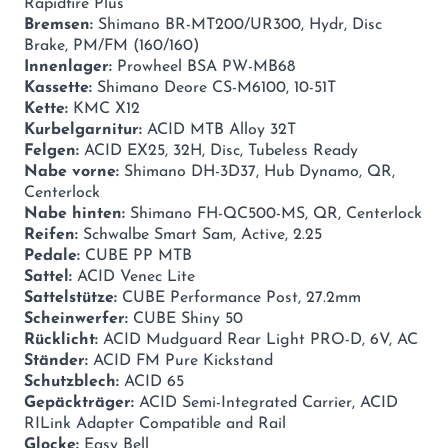
Rapidfire Plus
Bremsen:
Shimano BR-MT200/UR300, Hydr, Disc
Brake, PM/FM (160/160)
Innenlager:
Prowheel BSA PW-MB68
Kassette:
Shimano Deore CS-M6100, 10-51T
Kette:
KMC X12
Kurbelgarnitur:
ACID MTB Alloy 32T
Felgen:
ACID EX25, 32H, Disc, Tubeless Ready
Nabe vorne:
Shimano DH-3D37, Hub Dynamo, QR,
Centerlock
Nabe hinten:
Shimano FH-QC500-MS, QR, Centerlock
Reifen:
Schwalbe Smart Sam, Active, 2.25
Pedale:
CUBE PP MTB
Sattel:
ACID Venec Lite
Sattelstütze:
CUBE Performance Post, 27.2mm
Scheinwerfer:
CUBE Shiny 50
Rücklicht:
ACID Mudguard Rear Light PRO-D, 6V, AC
Ständer:
ACID FM Pure Kickstand
Schutzblech:
ACID 65
Gepäckträger:
ACID Semi-Integrated Carrier, ACID
RILink Adapter Compatible and Rail
Glocke:
Easy Bell