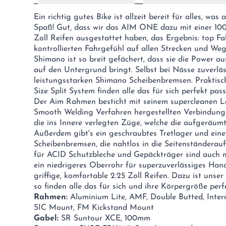
Ein richtig gutes Bike ist allzeit bereit für alles, wa
Spaß! Gut, dass wir das AIM ONE dazu mit einer 100
Zoll Reifen ausgestattet haben, das Ergebnis: top F
kontrollierten Fahrgefühl auf allen Strecken und We
Shimano ist so breit gefächert, dass sie die Power au
auf den Untergrund bringt. Selbst bei Nässe zuverlä
leistungsstarken Shimano Scheibenbremsen. Praktisch
Size Split System finden alle das für sich perfekt pas
Der Aim Rahmen besticht mit seinem supercleanen Lo
Smooth Welding Verfahren hergestellten Verbindung
die ins Innere verlegten Züge, welche die aufgeräumt
Außerdem gibt's ein geschraubtes Tretlager und ein
Scheibenbremsen, die nahtlos in die Seitenständerau
für ACID Schutzbleche und Gepäckträger sind auch mi
ein niedrigeres Oberrohr für superzuverlässiges Hand
griffige, komfortable 2.25 Zoll Reifen. Dazu ist unser 
so finden alle das für sich und ihre Körpergröße per
Rahmen:
Aluminium Lite, AMF, Double Butted, Inter
SIC Mount, FM Kickstand Mount
Gabel:
SR Suntour XCE, 100mm