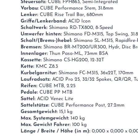
Steuersatz:
CUBE FPH863, Semi-Integrated
Vorbau:
CUBE Performance Stem, 31.8mm
Lenker:
CUBE Rise Trail Bar, 680mm
Griffe/Lenkerband:
ACID Icon
Schaltwerk:
Shimano RD-TX800, 8-Speed
Umwerfer hinten:
Shimano FD-M315, Top Swing, 31
Schalt/(Brems-)hebel:
Shimano SL-M315, Rapidfire-
Bremsen:
Shimano BR-MT200/UR300, Hydr, Disc Br
Innenlager:
Thun Paso-ML, 73mm BSA
Kassette:
Shimano CS-HG200, 12-32T
Kette:
KMC Z8.3
Kurbelgarnitur:
Shimano FC-M315, 36x22T, 170mm
Laufradsatz:
ACID Pro 25, 32/32 Spokes, QR/QR, T
Reifen:
CUBE MTB, 2.25
Pedale:
CUBE PP MTB
Sattel:
ACID Venec Lite
Sattelstütze:
CUBE Performance Post, 27.2mm
Gesamtgewicht:
15,1 kg
Max. Systemgewicht:
140 kg
Max. Gewicht Fahrer:
100 kg
Länge / Breite / Höhe (in m):
0,000 x 0,000 x 0,0