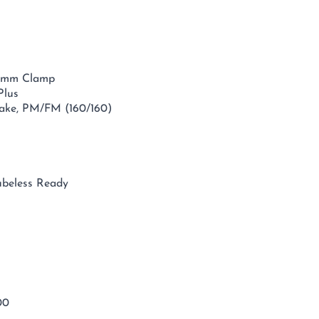
.8mm Clamp
Plus
ake, PM/FM (160/160)
ubeless Ready
00