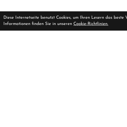
Diese Internetseite benutzt Cookies, um Ihren Lesern das beste
Informationen finden Sie in unseren
Cookie-Richtlinien.
Cube Aim ONE
in unserer Fil
lightpurple'n'chrome Größe: XS
Fahrrad-Riese Erfurt oHG
Nordhäuserstraße 73t
99091 Erfurt
Deutschland