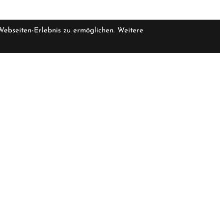
 Webseiten-Erlebnis zu ermöglichen. Weitere
pro Stück inkl. MwSt.
zzgl. Versandkosten für Grossartikel
iale verfügbar
499,00 €
Öffnungszeiten
Über Uns
Geschlossen
Ladengeschäft
Anfahrt
Montag -
10:00 - 19:00