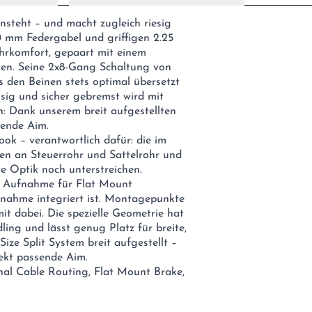
s ansteht – und macht zugleich riesig
 mm Federgabel und griffigen 2.25
ahrkomfort, gepaart mit einem
gen. Seine 2x8-Gang Schaltung von
s den Beinen stets optimal übersetzt
ssig und sicher gebremst wird mit
: Dank unserem breit aufgestellten
sende Aim.
ok – verantwortlich dafür: die im
en an Steuerrohr und Sattelrohr und
e Optik noch unterstreichen.
e Aufnahme für Flat Mount
fnahme integriert ist. Montagepunkte
t dabei. Die spezielle Geometrie hat
ling und lässt genug Platz für breite,
Size Split System breit aufgestellt –
fekt passende Aim.
nal Cable Routing, Flat Mount Brake,